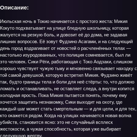
Описание:
Июльская ночь в Токио начинается с простого жеста: Микия
Кокуто подхватывает на улице бледную школьницу, которая
жалуется на резкую боль, и довозит её до дома, не задавая
лишних вопросов. Её зовут Фудзино Асагами, и на следующий
день город вздрагивает от новостей о расчленённых телах —
настолько изуродованных, что полиция сомневается, был ли
это человек. Сики Рёги, работающая с Токо Аодзаки, слишком
хорошо чувствует чужую тьму и мгновенно связывает находку с
той самой девушкой, которую встретил Микия. Фудзино живёт
так, будто границы тела и боли для неё стёрты: то, что должно
ломать и останавливать, не оставляет следа, а внутри копится
холодная ярость. Пока Микия пытается понять, почему ему
хочется защитить незнакомку, Сики выходит на охоту, где
каждый шаг может стать смертельным — и для цели, и для тех,
кто окажется рядом. Когда на улицах начинается новая волна
убийств, становится ясно: это не случайный всплеск
жестокости, а чужая способность, которая уже выбирает
следующую жертву.