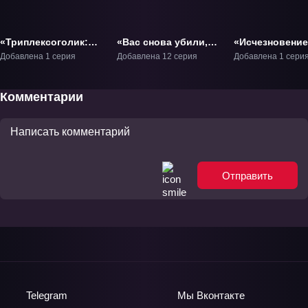
«Триплексоголик:
«Вас снова убили,
«Исчезновение
Сон в летнюю ночь»
мистер детектив»
Харухи Судзу
Добавлена 1 серия
Добавлена 12 серия
Добавлена 1 сери
Фильм-1
ТВ-1
Фильм-1
Комментарии
Отправить
Telegram
Мы
Вконтакте