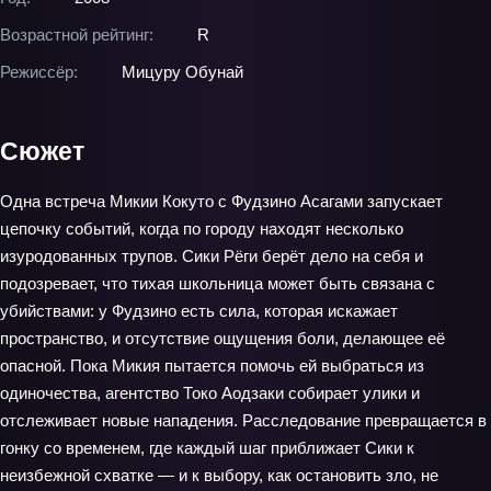
Возрастной рейтинг:
R
Режиссёр:
Мицуру Обунай
Сюжет
Одна встреча Микии Кокуто с Фудзино Асагами запускает
цепочку событий, когда по городу находят несколько
изуродованных трупов. Сики Рёги берёт дело на себя и
подозревает, что тихая школьница может быть связана с
убийствами: у Фудзино есть сила, которая искажает
пространство, и отсутствие ощущения боли, делающее её
опасной. Пока Микия пытается помочь ей выбраться из
одиночества, агентство Токо Аодзаки собирает улики и
отслеживает новые нападения. Расследование превращается в
гонку со временем, где каждый шаг приближает Сики к
неизбежной схватке — и к выбору, как остановить зло, не