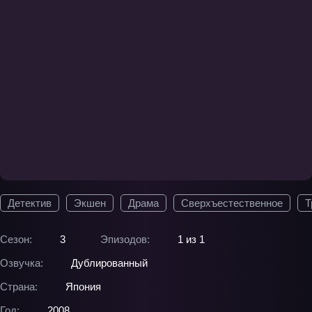
Детектив
Экшен
Драма
Сверхъестественное
Т
Сезон:
3
Эпизодов:
1 из 1
Озвучка:
Дублированный
Страна:
Япония
Год:
2008