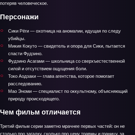
потеряв человеческое.
Персонажи
Сики Рёги — охотница на аномалии, идущая по следу
убийцы.
Микия Кокуто — свидетель и опора для Сики, пытается
спасти Фудзино.
Фудзино Асагами — школьница со сверхъестественной
силой и отсутствием ощущения боли.
Токо Аодзаки — глава агентства, которое помогает
расследованию.
Мао Эноми — специалист по оккультному, объясняющий
природу происходящего.
Чем фильм отличается
Третий фильм серии заметно мрачнее первых частей: он не
столько про загадку, сколько про цену травмы и границу, за