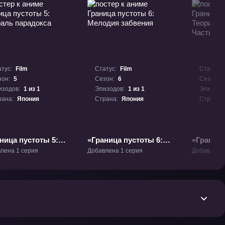
тус:
Film
Статус:
Film
Статус:
зон:
5
Сезон:
6
Сезон:
изодов:
1 из 1
Эпизодов:
1 из 1
Эпизодо
рана:
Япония
Страна:
Япония
Страна:
ница пустоты 5:
«Граница пустоты 6:
«Граница
раль парадокса»
Мелодия забвения»
Теория 
лена 1 серия
Добавлена 1 серия
Добавлена 
ьм-5
Фильм-6
Часть 2»