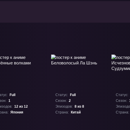
атус:
Full
Статус:
Full
Статус:
зон:
1
Сезон:
2
Сезон:
изодов:
12 из 12
Эпизодов:
8 из 8
Эпизодо
рана:
Япония
Страна:
Китай
Страна: