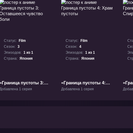
Статус:
Film
Статус:
Film
Ста
Сезон:
3
Сезон:
4
Се
Эпизодов:
1 из 1
Эпизодов:
1 из 1
Эп
Страна:
Япония
Страна:
Япония
Ст
«Граница пустоты 3:
«Граница пустоты 4:
«Гра
Оставшееся чувство
Храм пустоты»
Спи
Добавлена 1 серия
Добавлена 1 серия
Добав
боли» Фильм-3
Фильм-4
Фил