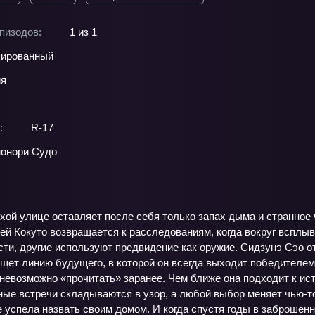
пизодов:
1 из 1
ированный
ия
:
R-17
онори Судо
хой улице оставляет после себя только запах дыма и странное ч
ией Кокуто возвращается к расследованиям, когда вокруг вспл
сти, другие используют предвидение как оружие. Сидзунэ Сэо 
щет линию будущего, в которой он всегда выходит победителем,
невозможно «прочитать» заранее. Чем ближе она подходит к ис
ые встречи складываются в узор, а любой выбор меняет чью‑то
же успела назвать своим домом. И когда спустя годы в заброшенн