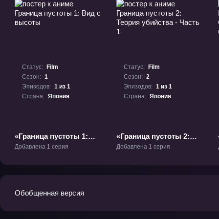
Статус:
Film
Статус:
Film
Сезон:
1
Сезон:
2
Эпизодов:
1 из 1
Эпизодов:
1 из 1
Страна:
Япония
Страна:
Япония
«Граница пустоты 1:
«Граница пустоты 2:
Вид с высоты»
Теория убийства -
Добавлена 1 серия
Добавлена 1 серия
Фильм-1
Часть 1» Фильм-2
Обобщенная версия