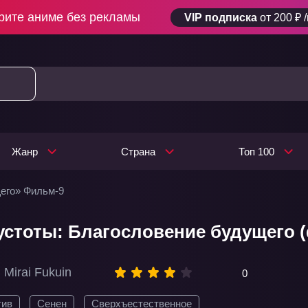
рите аниме без рекламы
VIP подписка
от 200 ₽ 
Жанр
Страна
Топ 100
его» Фильм-9
устоты: Благословение будущего 
 Mirai Fukuin
0
тив
Сенен
Сверхъестественное