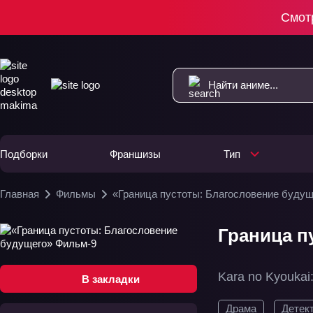
Смот
Подборки
Франшизы
Тип
Главная
Фильмы
«Граница пустоты: Благословение будущ
Граница п
Kara no Kyoukai:
В закладки
Драма
Детек