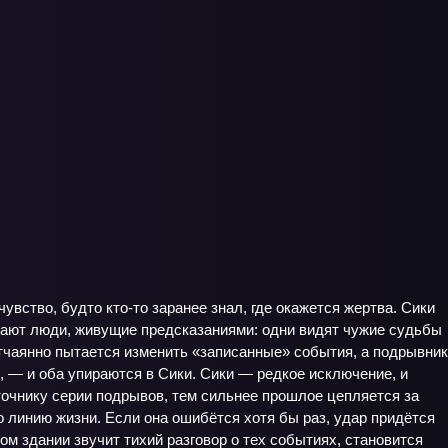
увство, будто кто‑то заранее знал, где окажется жертва. Сики
ывают люди, живущие предсказаниями: одни видят чужие судьбы
отчаянно пытается изменить «записанные» события, а подрывник
 — и оба упираются в Сики. Сики — редкое исключение, и
точнику серии подрывов, тем сильнее прошлое цепляется за
 линию жизни. Если она ошибётся хотя бы раз, удар придётся
ом здании звучит тихий разговор о тех событиях, становится