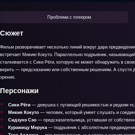
Проблема с плеером
Сюжет
Фильм разворачивает несколько линий вокруг дара предвидения.
встречает Микию Кокуто. Параллельно подрывник, называющий
сталкивается с Сики Рёги, которую не может обнаружить в свои
верить — предсказанию или собственным решениям. А спустя д
зрения.
Персонажи
Сики Рёги
— девушка с пугающей решимостью и редким «сл
Микия Кокуто
— человек, который умеет слушать и соедин
Сидзунэ Сэо
— предсказательница, уставшая от собственно
Курамицу Мерука
— подрывник с абсолютным предвидением
Токо Аодзаки
— маг-ремесленник, чьи связи и знания помо