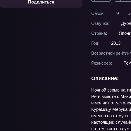
Поделиться
Сезон:
9
Э
Озвучка:
Дубл
Страна:
Япон
Год:
2013
Возрастной рейтинг
Режиссёр:
Том
Описание:
Ночной взрыв на ти
Рёги вместе с Мик
и молчат от устало
Курамицу Мерука и
именно поэтому её 
настоящее: случайн
по тем, кого она у