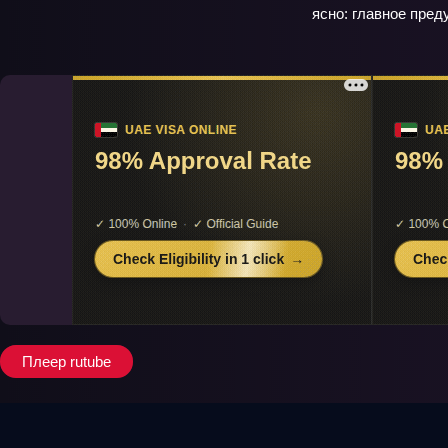
ясно: главное пред
Плеер rutube