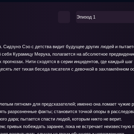
Эпизод 1
 Сидзунэ Сэо с детства видит будущее других людей и пытается
 себя Курамицу Мерука, полагается на абсолютное предвидени
х прогнозах. Нити сходятся в серии инцидентов, где каждый шаг
есять лет тихая беседа писателя с девочкой в захламлённом о
епым пятном» для предсказателей; именно она ломает чужие р
ять разрозненные факты; становится точкой опоры в расследов
го дара; пытается спасти людей, которым никто не верит.
; привык побеждать заранее, пока не встречает неизвестную 
гают распутывать случаи на грани обычного и невозможного.