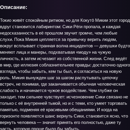
Описание:
Токио живёт спокойным ритмом, но для Кокутō Микии этот город
вдруг становится лабиринтом: Сики Рёги пропала, и каждая
недосказанность в её прошлом звучит громче, чем любые
слухи. Пока Микия цепляется за привычку верить людям,
вокруг всплывает странная волна инцидентов — девушки будто
меняют лица и манеры, подхватывая «моду» на чужую
личность, а затем исчезают из собственной жизни. След ведёт
в мир, где иллюзия соблазнительнее правды: достаточно одного
взгляда, чтобы забыть, кем ты был, и согласиться на новую
роль. Микия вынужден шаг за шагом распутывать цепочку
встреч, не понимая, где заканчивается обычная человеческая
слабость и начинается чужое воздействие. Чем глубже он
заходит, тем сильнее чувствует: исчезновение Сики связано не
только с её внутренней тьмой, но и с теми, кто умеет торговать
памятью, подменяя её красивыми обещаниями. И когда на
горизонте появляется шанс вернуть Сики, становится ясно, что
вернуть человека — значит принять его полностью, даже ту
часть, которую проще было бы забыть.