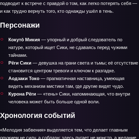
подводит к встрече с правдой о том, как легко потерять себя —
и как трудно вернуть того, кто однажды ушёл в тень.
Персонажи
Кокутō Микия
— упорный и добрый следователь по
натуре, который ищет Сики, не сдаваясь перед чужими
тайнами.
Рёги Сики
— девушка на грани света и тьмы; её отсутствие
становится центром тревоги и ключом к разгадке.
Аодзаки Токо
— прагматичная наставница, умеющая
видеть механизм мистики там, где другие видят чудо.
Курона Рёги
— «тень» Сики, напоминающая, что внутри
человека может быть больше одной воли.
Хронология событий
«Мелодия забвения» выделяется тем, что делает главным
оружием не силу, а соблазн: здесь пугает не монстр, а желание