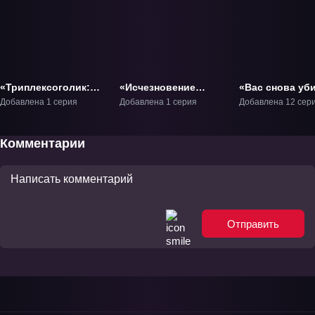
«Триплексоголик:
«Исчезновение
«Вас снова уб
Сон в летнюю ночь»
Харухи Судзумии»
мистер детект
Добавлена 1 серия
Добавлена 1 серия
Добавлена 12 сер
Фильм-1
Фильм-1
ТВ-1
Комментарии
Отправить