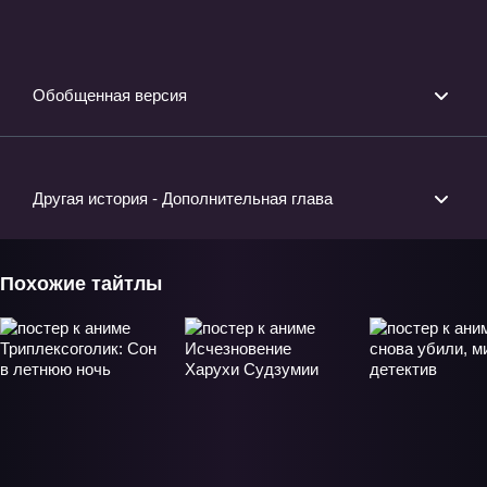
Фильм-1
Часть 1» Фильм-2
боли» Фил
Обобщенная версия
Другая история - Дополнительная глава
Похожие тайтлы