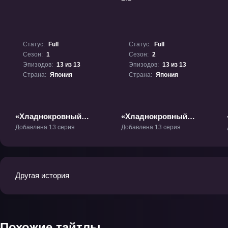
Статус:
Full
Статус:
Full
Сезон:
1
Сезон:
2
Эпизодов:
13 из 13
Эпизодов:
13 из 13
Страна:
Япония
Страна:
Япония
«Хладнокровный
«Хладнокровный
Хозуки» ТВ-1
Хозуки 2.1» ТВ-2
Добавлена 13 серия
Добавлена 13 серия
Другая история
Похожие тайтлы