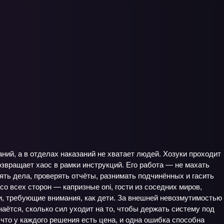
ний, а в отделах наказаний не хватает людей. Хозуки проходит
озвращает хаос в рамки инструкций. Его работа — не махать
ть дела, проверять отчёты, разнимать подчинённых и гасить
о всех сторон — капризные oni, гости из соседних миров,
и, требующие внимания, как дети. За внешней невозмутимостью
наётся, сколько сил уходит на то, чтобы держать систему под
что у каждого решения есть цена, и одна ошибка способна