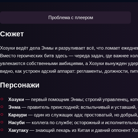
Проблема с плеером
Сюжет
Хозуки ведёт дела Энмы и разруливает всё, что ломает ежедне
Вместо героических битв здесь — череда задач, где важнее хол
увлекаются собственными амбициями, а Хозуки вынужден удерж
видно, как устроен адский аппарат: регламенты, должности, пи
Персонажи
Хозуки
— первый помощник Энмы; строгий управленец, кот
Энма
— правитель преисподней; вспыльчивый и уставший, о
Караури
— один из служащих ада; простоватый, но добрый,
Насуби
— коллега по службе; осторожный и исполнительны
Хакутаку
— знающий лекарь из Китая и давний оппонент Хо