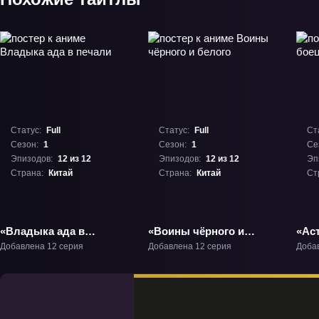
Статус:
Full
Статус:
Full
Ст
Сезон:
1
Сезон:
1
Се
Эпизодов:
12 из 12
Эпизодов:
12 из 12
Эп
Страна:
Китай
Страна:
Китай
Ст
«Владыка ада в
«Воины чёрного и
«Ас
печали» ТВ-1
белого» ТВ-1
ТВ-
Добавлена 12 серия
Добавлена 12 серия
Доба