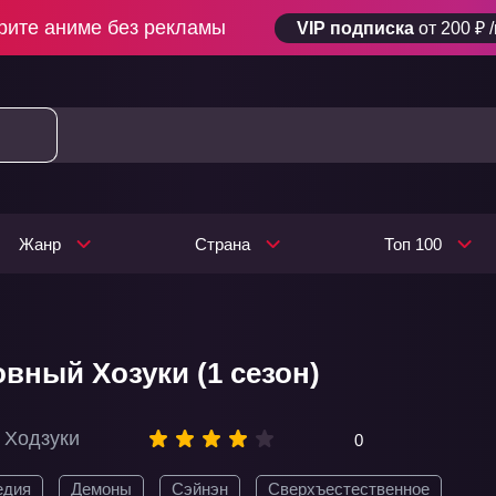
рите аниме без рекламы
VIP подписка
от 200 ₽ 
Жанр
Страна
Топ 100
вный Хозуки (1 сезон)
 Ходзуки
0
едия
Демоны
Сэйнэн
Сверхъестественное