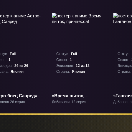
атус:
Full
Статус:
Full
Статус:
зон:
1
Сезон:
1
Сезон:
изодов:
26 из 26
Эпизодов:
12 из 12
Эпизодо
рана:
Япония
Страна:
Япония
Страна:
тро-боец Санред»
«Время пыток,
«Гангли
1
принцесса!» ТВ-1
влена 26 серия
Добавлена 12 серия
Добавлена