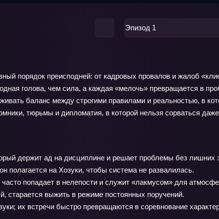
Эпизод 1
вный порядок преисподней: от кадровых провалов и жалоб «клие
одная голова, чем сила, а каждая «мелочь» превращается в про
ивать баланс между строгими правилами и реальностью, в кот
томники, тюрьмы и дипломатия, в которой нельзя сорваться даже
орый держит ад на дисциплине и решает проблемы без лишних 
н полагается на Хозуки, чтобы система не развалилась.
 часто попадает в нелепости и служит «лакмусом» для атмосфе
й, старается выжить в режиме постоянных поручений.
зуки; их встречи быстро превращаются в соревнование характер