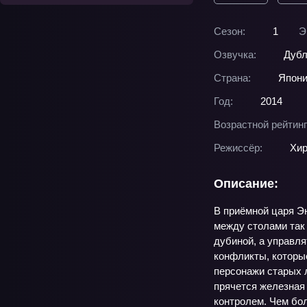
Сезон:
1
Э
Озвучка:
Дубл
Страна:
Япон
Год:
2014
Возрастной рейтинг
Режиссёр:
Хир
Описание:
В приёмной царя Эн
между столами так 
дубиной, а управля
конфликты, которые
персонажи старых 
прячется железная 
контролем. Чем бол