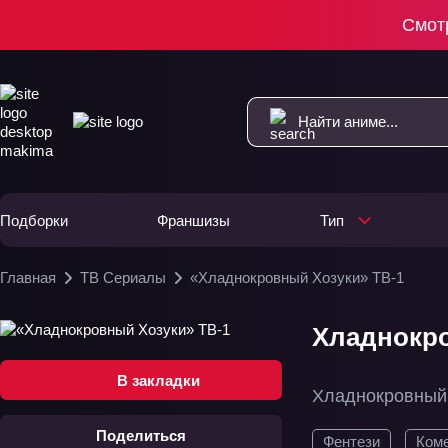
Смот
Подборки
Франшизы
Тип
Главная
ТВ Сериалы
«Хладнокровный Хозуки» ТВ-1
Хладнокро
В закладки
Хладнокровный
Поделиться
Фентези
Ком