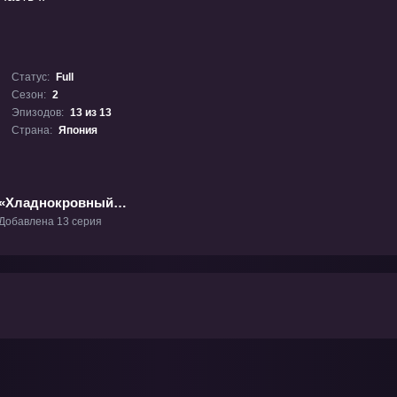
Статус:
Full
Сезон:
2
Эпизодов:
13 из 13
Страна:
Япония
«Хладнокровный
Хозуки 2: Часть II» ТВ-2
Добавлена 13 серия