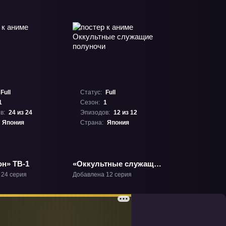
Full
Статус:
Full
1
Сезон:
1
в:
24 из 24
Эпизодов:
12 из 12
Япония
Страна:
Япония
он» ТВ-1
«Оккультные служащие
полуночи» ТВ-1
 24 серия
Добавлена 12 серия