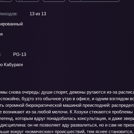
пизодов:
13 из 13
ированный
ия
:
PG-13
о Кабураги
мы снова очередь: души спорят, демоны ругаются из‑за расписа
спокойно, будто это обычное утро в офисе, и одним взглядом в
ть огромной бюрократической машиной преисподней: распределя
 возникают из‑за любой мелочи. К Хозуки стекаются проблемы с
легенд, которым вдруг понадобилась консультация, и даже звер
дисциплина: он не позволяет аду развалиться, но и сам не приз
ьше вокруг «комических» происшествий, тем яснее становится, 