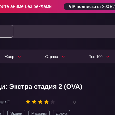
рите аниме без рекламы
VIP подписка
от 200 ₽ 
Жанр
Страна
Топ 100
и: Экстра стадия 2 (OVA)
tage 2
0
н
Экшен
Машины
Драма