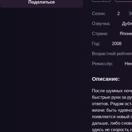
Поделиться
Сезон:
2
Э
Озвучка:
Дубл
Страна:
Япон
Год:
2008
Возрастной рейтинг
Режиссёр:
Неи
Описание:
После шумных ночны
быстрые руки за р
ответов. Рядом ост
жизни: быть «девчо
появляется новый с
дальше, либо снова
здесь не скорость н