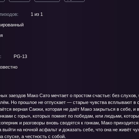
пизодов:
1 из 1
ированный
ия
:
PG-13
звестно
х заездов Мако Сато мечтает о простом счастье: без слухов, б
улём. Но прошлое не отпускает — старые чувства всплывают в 
аётся верная Саюки, которая не даёт Мако закрыться в себе, и 
нками с горы», которых помнят по победам, или людьми, которы
оперник и разговоры вновь сводятся к гонкам, Мако приходится
 выйти на ночной асфальт и доказать себе, что она не живёт ч
а спуске, а честность с собой.