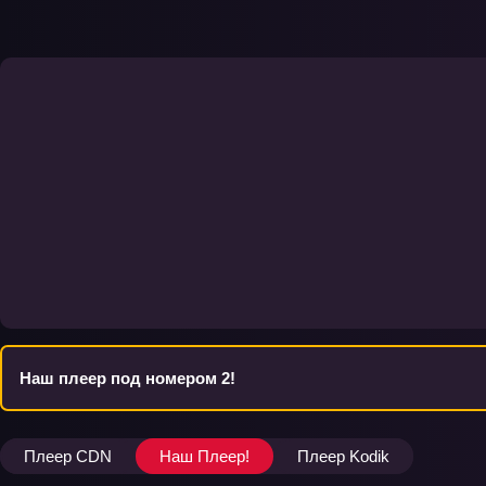
Наш плеер под номером 2!
Плеер CDN
Наш Плеер!
Плеер Kodik