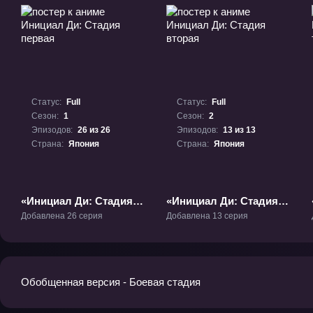
Статус:
Full
Статус:
Full
Сезон:
1
Сезон:
2
Эпизодов:
26 из 26
Эпизодов:
13 из 13
Страна:
Япония
Страна:
Япония
«Инициал Ди: Стадия
«Инициал Ди: Стадия
первая» ТВ-1
вторая» ТВ-2
Добавлена 26 серия
Добавлена 13 серия
Обобщенная версия - Боевая стадия