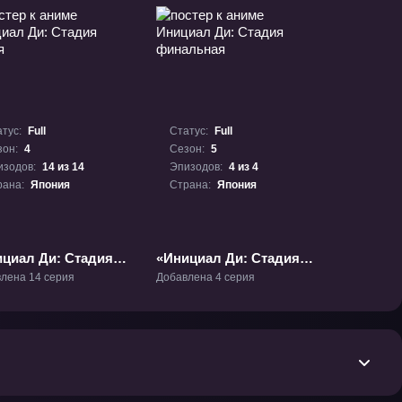
тус:
Full
Статус:
Full
зон:
4
Сезон:
5
изодов:
14 из 14
Эпизодов:
4 из 4
рана:
Япония
Страна:
Япония
циал Ди: Стадия
«Инициал Ди: Стадия
я» ТВ-4
финальная» ТВ-5
лена 14 серия
Добавлена 4 серия