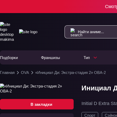
Смот
Подборки
Франшизы
Тип
Главная
OVA
«Инициал Ди: Экстра-стадия 2» ОВА-2
Инициал Д
Initial D Extra S
В закладки
Спорт
Сэйнэ