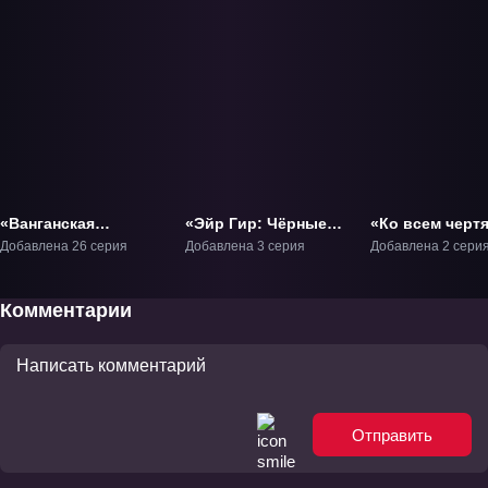
«Ванганская
«Эйр Гир: Чёрные
«Ко всем черт
полночь» ТВ-1
крылья «Спящего
ОВА-1
Добавлена 26 серия
Добавлена 3 серия
Добавлена 2 сери
леса» - Раскол
небес» ОВА-2
Комментарии
Отправить