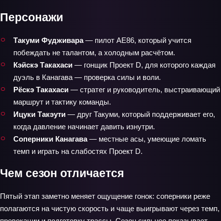
Персонажи
Такуми Фудживара
— пилот AE86, который учится
побеждать не талантом, а холодным расчётом.
Кэйскэ Такахаси
— гонщик Проект D, для которого каждая
дуэль в Канагава — проверка силы и воли.
Рёскэ Такахаси
— стратег и руководитель, выстраивающий
маршрут и тактику команды.
Ицуки Такэути
— друг Такуми, который поддерживает его,
когда давление начинает давить изнутри.
Соперники Канагава
— местные асы, умеющие ломать
темп и играть на слабостях Проект D.
Чем сезон отличается
Пятый этап заметно меняет ощущение гонок: соперники реже
полагаются на чистую скорость и чаще выигрывают через темп,
провокации и подготовку трассы. Сезон сильнее показывает