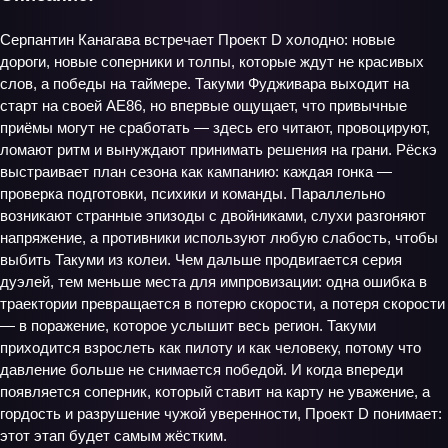
Серпантин Канагава встречает Проект D холодно: новые
дороги, новые соперники и толпы, которые ждут не красивых
слов, а победы на таймере. Такуми Фудживара выходит на
старт на своей AE86, но впервые ощущает, что привычные
приёмы могут не сработать — здесь его читают, провоцируют,
ломают ритм и вынуждают принимать решения на грани. Рёскэ
выстраивает план сезона как кампанию: каждая гонка —
проверка подготовки, психики и команды. Параллельно
возникают странные эпизоды с двойниками, слухи разгоняют
напряжение, а противники используют любую слабость, чтобы
выбить Такуми из колеи. Чем дальше продвигается серия
дуэлей, тем меньше места для импровизации: одна ошибка в
траектории превращается в потерю скорости, а потеря скорости
— в поражение, которое услышит весь регион. Такуми
приходится взрослеть как пилоту и как человеку, потому что
давление больше не снимается победой. И когда впереди
появляется соперник, который ставит на карту не уважение, а
гордость и разрушение чужой уверенности, Проект D понимает:
этот этап будет самым жёстким.