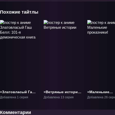
Похожие тайтлы
«Златовласый Гаш
«Ветряные истории»
«Маленькие
Белл: 101-я
ТВ-1
проказники!» Т
Добавлена 1 серия
Добавлена 13 серия
Добавлена 26 сер
демоническая книга»
Фильм-1
Комментарии