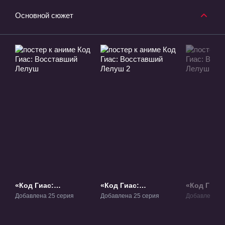
Основной сюжет
«Код Гиас:
«Код Гиас:
«Код Гиас:
Восставший Лелуш»
Восставший Лелуш
Воскресш
Добавлена 25 серия
Добавлена 25 серия
Добавлена 1 
ТВ-1
2» ТВ-2
Фильм-1