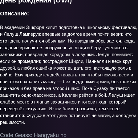
день рождения (OVA)
Описание:
В академии Эшфорд кипит подготовка к школьному фестивалю,
и Лелуш Ламперуж впервые за долгое время почти верит, что
этот день получится обычным. Но праздник обрывается, когда
в здание врываются вооружённые люди и берут учеников в
заложники, превращая коридоры в ловушки. Лелуш понимает:
если он промедлит, пострадают Ширли, Нанналли и весь круг
друзей, а любая ошибка может выдать его настоящую роль в
войне. Ему приходится действовать так, чтобы помочь всем и
при этом сохранить маску — без поддержки армии, без громких
приказов и без права на второй шанс. Пока Сузаку пытается
защитить одноклассников, а Каллен рвётся в бой, Лелуш ищет
слабое место в планах захватчиков и готовит ход, который
перевернёт ситуацию. И чем ближе развязка, тем яснее
становится: «чудо» в этот день потребует не магии, а холодной
решимости.
Code Geass: Hangyaku no