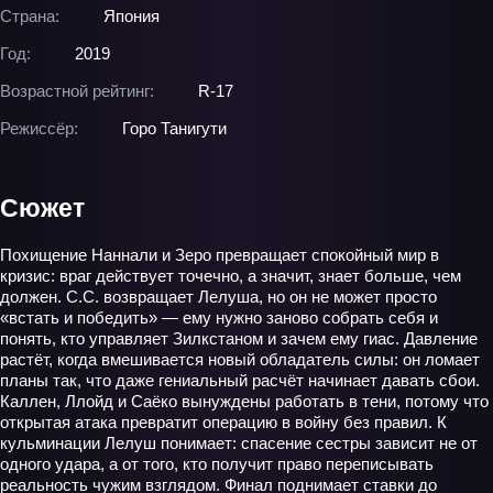
Страна:
Япония
Год:
2019
Возрастной рейтинг:
R-17
Режиссёр:
Горо Танигути
Сюжет
Похищение Наннали и Зеро превращает спокойный мир в
кризис: враг действует точечно, а значит, знает больше, чем
должен. С.С. возвращает Лелуша, но он не может просто
«встать и победить» — ему нужно заново собрать себя и
понять, кто управляет Зилкстаном и зачем ему гиас. Давление
растёт, когда вмешивается новый обладатель силы: он ломает
планы так, что даже гениальный расчёт начинает давать сбои.
Каллен, Ллойд и Саёко вынуждены работать в тени, потому что
открытая атака превратит операцию в войну без правил. К
кульминации Лелуш понимает: спасение сестры зависит не от
одного удара, а от того, кто получит право переписывать
реальность чужим взглядом. Финал поднимает ставки до