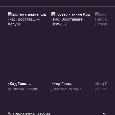
«Код Гиас:
«Код Гиас:
«Код Гиас:
Восставший Лелуш»
Восставший Лелуш
Воскресш
Добавлена 25 серия
Добавлена 25 серия
Добавлена 1 
ТВ-1
2» ТВ-2
Фильм-1
Альтернативная версия