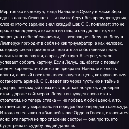
Мир только выдохнул, когда Наннали и Сузаку в маске Зеро
едут в лагерь беженцев — и там их берут без предупреждения,
словно кто‑то заранее знал каждый шаг. С.С. понимает: это не
просто нападение, это охота на гиас, и она делает то, что
запрещала себе обещаниями, — возвращает Лелуша. Лелуш
Ламперуж приходит в себя не как триумфатор, а как человек,
которому снова приходится платить за собственный план:
память и воля рвутся, а враг действует быстрее, чем он
успевает собрать картину. Если Лелуш ошибётся с первым
ходом, королевство Зилкстан превратит Наннали в ключ к
власти, а новый носитель гиаса запустит цепь, которую нельзя
остановить армией. С.С. ведёт его через пустыню и тайные
дворцы, где каждый союз выглядит как ловушка, а доверие
стоит дороже найтмеров. Лелуш вынужден снова стать
стратегом, но теперь ставка — не победа любой ценой, а то,
останется ли у мира шанс на порядок без очередного самосуда.
И когда он слышит о «бывшей главе Ордена Гиаса», становится
ясно: эта партия не про спасение сестры — она про то, кто
будет решать судьбу людей дальше.