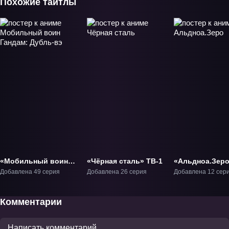
Похожие тайтлы
«Мобильный воин
«Чёрная сталь» ТВ-1
«Альдноа.Зер
Гандам: Дубль-вэ»
ТВ-1
Добавлена 49 серия
Добавлена 26 серия
Добавлена 12 сер
ТВ-6
Комментарии