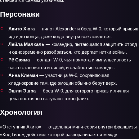
становится самым уязвимым.
Персонажи
Акито Хюга
— пилот Alexander и боец W-0, который привык
идти до конца, даже когда внутри всё ломается.
Лейла Малкаль
— командир, пытающаяся защитить отряд
и одновременно разобраться, кто дергает нитки войны.
Рё Саяма
— солдат W-0, чья прямота и импульсивность
часто становятся и силой, и слабостью команды.
Анна Клеман
— участница W-0, сохраняющая
хладнокровие там, где эмоции обычно берут верх.
Эшли Эшра
— боец W-0, для которого приказ и личная
цена постоянно вступают в конфликт.
Хронология
«Отступник Акито» — отдельная мини‑серия внутри франшизы
«Код Гиас», действие которой разворачивается между