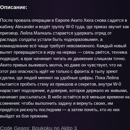
Описание:
После провала операции в Европе Акито Хюга снова садится в
кабину Alexander и ведёт группу W-0 туда, где приказ звучит как
приговор. Лейла Малкаль старается удержать отряд от
распада: солдаты устали быть «одноразовыми», а
командование всё чаще требует невозможного. Каждый новый
вылет превращается в игру на нервах — связь рвётся, техника
подводит, а враг начинает читать их движения слишком точно.
Акито привык выживать молча, но даже он чувствует, что на
этот раз опасность идёт не только с фронта: в тылу зреют
сделки, где людей меняют на удобные цифры. Пока Лейла
пытается пробить стену из приказов и секретов, внутри W-0
нарастает подозрение, и доверие, которое держало их живыми,
начинает рассыпаться. В небе остаётся всё меньше времени на
сомнения: чтобы выполнить задачу и вернуть своих, им
придётся рискнуть последним — а затем понять, кто из них
выйдет из боя прежним.
Code Geass: Boukoku no Akito 3