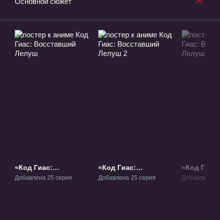
Основной сюжет
«Код Гиас:
«Код Гиас:
«Код Гиас:
Восставший Лелуш»
Восставший Лелуш
Воскресш
Добавлена 25 серия
Добавлена 25 серия
Добавлена 1 
ТВ-1
2» ТВ-2
Фильм-1