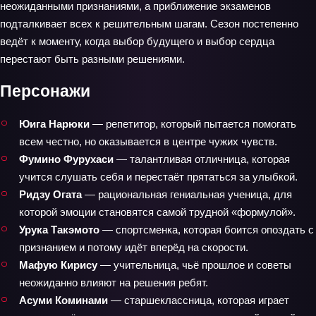
неожиданными признаниями, а приближение экзаменов
подталкивает всех к решительным шагам. Сезон постепенно
ведёт к моменту, когда выбор будущего и выбор сердца
перестают быть разными решениями.
Персонажи
Юига Нарюки
— репетитор, который пытается помогать
всем честно, но оказывается в центре чужих чувств.
Фумино Фурухаси
— талантливая отличница, которая
учится слушать себя и перестаёт прятаться за улыбкой.
Ридзу Огата
— рациональная гениальная ученица, для
которой эмоции становятся самой трудной «формулой».
Урука Такэмото
— спортсменка, которая боится опоздать с
признанием и потому идёт вперёд на скорости.
Мафую Кирису
— учительница, чьё прошлое и советы
неожиданно влияют на решения ребят.
Асуми Коминами
— старшеклассница, которая играет