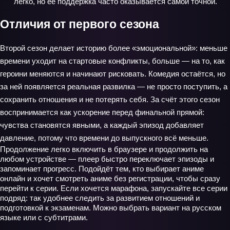
легко, но её поддержка часто оказывается самой точной.
Отличия от первого сезона
Второй сезон делает историю более «эмоциональной»: меньше
времени уходит на стартовые конфликты, больше — на то, как
героини меняются и начинают рисковать. Комедия остаётся, но
за ней появляется реальная развилка — не просто поступить, а
сохранить отношения и не потерять себя. За счёт этого сезон
воспринимается как ускорение перед финальной прямой:
чувства становятся явными, а каждый эпизод добавляет
давление, потому что времени до выпускного всё меньше.
Продолжение легко включить в браузере и продолжить на
любом устройстве — плеер быстро переключает эпизоды и
запоминает прогресс. Подойдёт тем, кто выбирает аниме
онлайн и хочет смотреть аниме без регистрации, чтобы сразу
перейти к серии. Если хочется марафона, запускайте все серии
подряд: так удобнее следить за развитием отношений и
подготовкой к экзаменам. Можно выбрать вариант на русском
языке или с субтитрами.