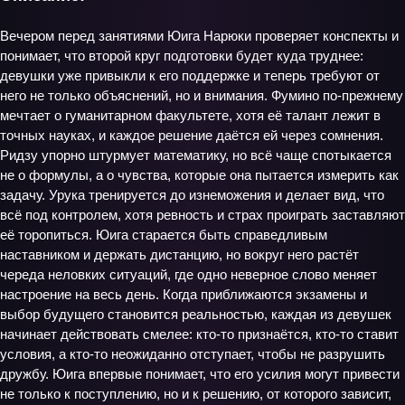
Вечером перед занятиями Юига Нарюки проверяет конспекты и
понимает, что второй круг подготовки будет куда труднее:
девушки уже привыкли к его поддержке и теперь требуют от
него не только объяснений, но и внимания. Фумино по‑прежнему
мечтает о гуманитарном факультете, хотя её талант лежит в
точных науках, и каждое решение даётся ей через сомнения.
Ридзу упорно штурмует математику, но всё чаще спотыкается
не о формулы, а о чувства, которые она пытается измерить как
задачу. Урука тренируется до изнеможения и делает вид, что
всё под контролем, хотя ревность и страх проиграть заставляют
её торопиться. Юига старается быть справедливым
наставником и держать дистанцию, но вокруг него растёт
череда неловких ситуаций, где одно неверное слово меняет
настроение на весь день. Когда приближаются экзамены и
выбор будущего становится реальностью, каждая из девушек
начинает действовать смелее: кто-то признаётся, кто-то ставит
условия, а кто-то неожиданно отступает, чтобы не разрушить
дружбу. Юига впервые понимает, что его усилия могут привести
не только к поступлению, но и к решению, от которого зависит,