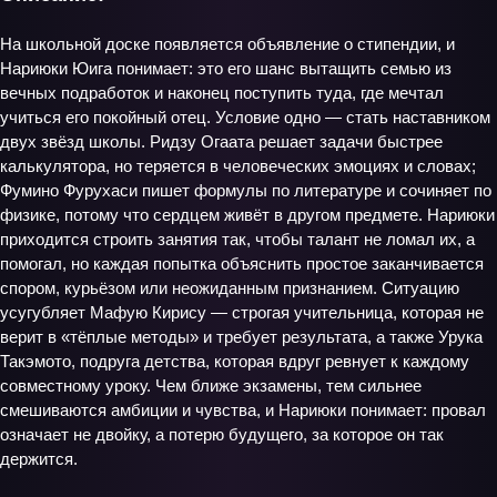
На школьной доске появляется объявление о стипендии, и
Нариюки Юига понимает: это его шанс вытащить семью из
вечных подработок и наконец поступить туда, где мечтал
учиться его покойный отец. Условие одно — стать наставником
двух звёзд школы. Ридзу Огаата решает задачи быстрее
калькулятора, но теряется в человеческих эмоциях и словах;
Фумино Фурухаси пишет формулы по литературе и сочиняет по
физике, потому что сердцем живёт в другом предмете. Нариюки
приходится строить занятия так, чтобы талант не ломал их, а
помогал, но каждая попытка объяснить простое заканчивается
спором, курьёзом или неожиданным признанием. Ситуацию
усугубляет Мафую Кирису — строгая учительница, которая не
верит в «тёплые методы» и требует результата, а также Урука
Такэмото, подруга детства, которая вдруг ревнует к каждому
совместному уроку. Чем ближе экзамены, тем сильнее
смешиваются амбиции и чувства, и Нариюки понимает: провал
означает не двойку, а потерю будущего, за которое он так
держится.