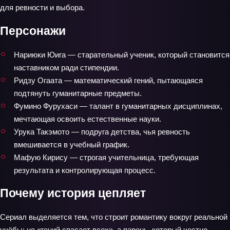
для ревности и выбора.
Персонажи
Нариюки Юига — старательный ученик, который становится
наставником ради стипендии.
Ридзу Огаата — математический гений, пытающаяся
подтянуть гуманитарные предметы.
Фумино Фурухаси — талант в гуманитарных дисциплинах,
мечтающая освоить естественные науки.
Урука Такэмото — подруга детства, чья ревность
вмешивается в учебный график.
Мафую Кирису — строгая учительница, требующая
результата и контролирующая процесс.
Почему история цепляет
Сериал выделяется тем, что строит романтику вокруг реальной
учёбы: не «гений спасает всех», а парень, который честно