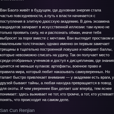
Ван Баолэ живёт в будущем, где духовная энергия стала
частью повседневности, а путь к власти начинается с
поступления в элитную даосскую академию. В день экзамена
кандидатов запирают в искусственной иллюзии: там нужно не
только проявить силу, но и распознать обман, иначе тебя
выбросят за порог вместе с мечтами. Ван выглядит простаком и
«маленьким толстячком», однако именно он первым замечает
трещины в тщательно построенной ловушке и набирает баллы,
которые невозможно списать на удачу. Так он получает место
среди отобранных учеников и доступ к дисциплинам, где знания
ценятся не меньше кулаков: артефакты, военное право и
правила мира, который любит наказывать самоуверенных. Но
талант быстро привлекает внимание — у академии есть враги, у
друзей бывают тайны, а любая находка превращается в повод
для охоты. И чем увереннее Ван делает шаг вперёд, тем яснее
понимает: здесь выживает не тот, кто громче, а тот, кто успевает
понять, что происходит на самом деле.
San Cun Renjian