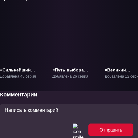
«Сильнейший
«Путь выбора
«Великий
главный герой в
(2026)» ТВ-1
правитель» ТВ
Добавлена 48 серия
Добавлена 26 серия
Добавлена 12 сер
истории» ТВ-1
Комментарии
Отправить