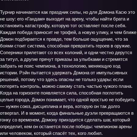
Турнир начинается как праздник силы, но для Домона Касю это
не шоу: его «Гандам» выходит на арену, чтобы найти брата и
остановить катастрофу, которую тот оставляет после себя.
Каждая победа приносит не трофей, а новую улику, и чем ближе
Домон подбирается к правде, тем больше ощущение, что за
боями стоит система, способная превратить героев в оружие.
Соперники прилетают со всех колоний, и одни честно дерутся
за титул, а другие прячут приказы за улыбками и стремятся
забрать не пояс чемпиона, а технологию, меняющую ход
истории. Рэйн пытается удержать Домона от импульсивных
решений, потому что здесь опасны не только удары: если
потерять контроль, можно самому стать частью чужого плана.
Когда на горизонте появляется сила, способная поглотить
целые города, Домон понимает, что одной яростью не победить
— нужен союз, дисциплина и вера, которую он так долго
отвергал. И в момент, когда финальные дуэли превращаются в
гонку со временем, Домону приходится сделать шаг, который
определит, кем он останется после победы: чемпионом арены
или человеком, который спасёт тех, кого любил.