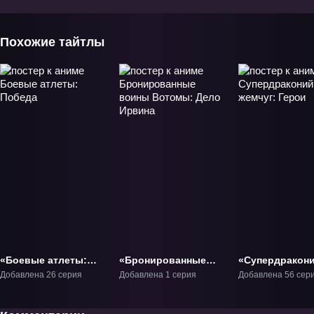
Похожие тайтлы
«Боевые атлеты:
«Бронированные
«Супердракон
Победа» ТВ-1
воины Вотомы:
жемчуг: Герои»
Добавлена 26 серия
Добавлена 1 серия
Добавлена 56 сер
Дело Ирвина» ОВА-1