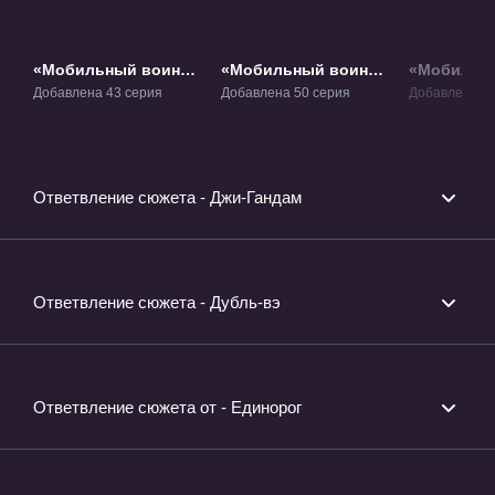
«Мобильный воин
«Мобильный воин
«Мобильн
Гандам» ТВ-1
Гандам Зета» ТВ-2
Гандам 008
Добавлена 43 серия
Добавлена 50 серия
Добавлена 6 
Карманная
ОВА-1
Ответвление сюжета - Джи-Гандам
Ответвление сюжета - Дубль-вэ
Ответвление сюжета от - Единорог