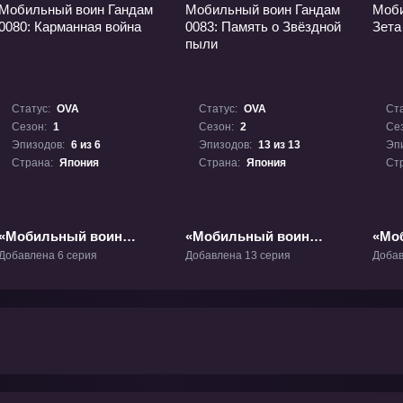
Статус:
OVA
Статус:
OVA
Ста
Сезон:
1
Сезон:
2
Се
Эпизодов:
6 из 6
Эпизодов:
13 из 13
Эп
Страна:
Япония
Страна:
Япония
Ст
«Мобильный воин
«Мобильный воин
«Мо
Гандам 0080:
Гандам 0083: Память о
Ганд
Добавлена 6 серия
Добавлена 13 серия
Добав
Карманная война»
Звёздной пыли» ОВА-2
ОВА-1