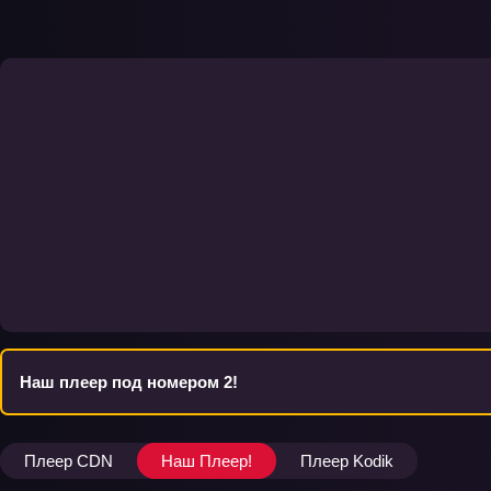
Наш плеер под номером 2!
Плеер CDN
Наш Плеер!
Плеер Kodik