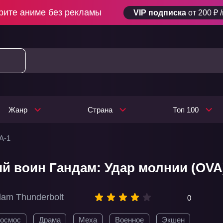
рите аниме без рекламы
VIP подписка
от 200 ₽ 
Жанр
Страна
Топ 100
А-1
 воин Гандам: Удар молнии (OVA
dam Thunderbolt
0
осмос
Драма
Меха
Военное
Экшен