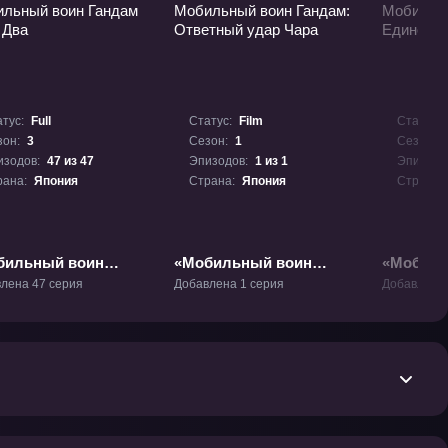
тус:
Full
Статус:
Film
Статус:
зон:
3
Сезон:
1
Сезон:
изодов:
47 из 47
Эпизодов:
1 из 1
Эпизодо
рана:
Япония
Страна:
Япония
Страна:
бильный воин
«Мобильный воин
«Мобиль
ам Зета Два» ТВ-3
Гандам: Ответный удар
Гандам:
лена 47 серия
Добавлена 1 серия
Добавлена 
Чара» Фильм-1
RE:0096