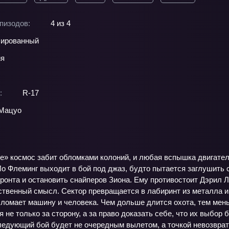
пизодов:
4 из 4
ированный
ия
:
R-17
 Мацуо
ре» космос забит обломками колоний, и любая вспышка двигател
 Флеминг выходит в бой под джаз, будто пытается заглушить ст
онта и остановить снайперов Зиона. Ему противостоит Дэрил Л
ственный смысл. Сектор превращается в лабиринт из металла и 
 ломает машину и человека. Чем дольше длится охота, тем мен
 не только за сторону, а за право доказать себе, что их выбор
ледующий бой будет не очередным вылетом, а точкой невозврат