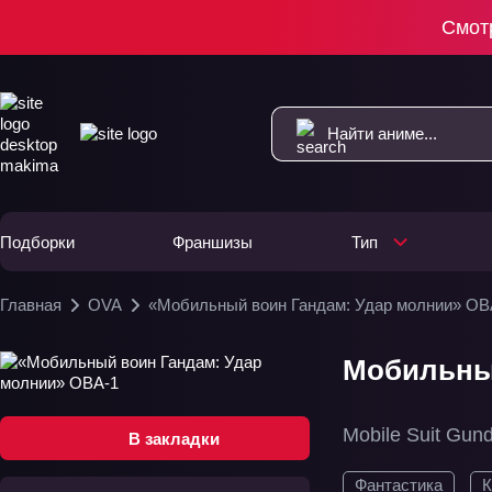
Смот
Подборки
Франшизы
Тип
Главная
OVA
«Мобильный воин Гандам: Удар молнии» ОВ
Мобильный
Mobile Suit Gun
В закладки
Фантастика
К