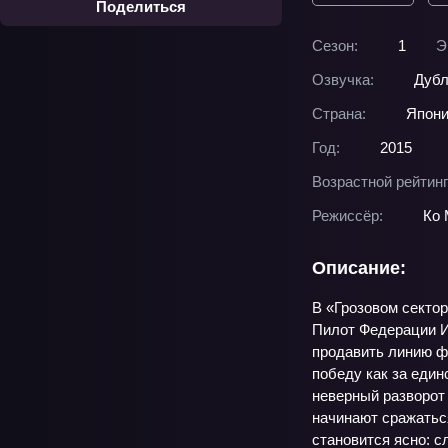
Поделиться
Сезон:
1
Э
Озвучка:
Дубл
Страна:
Япон
Год:
2015
Возрастной рейтинг
Режиссёр:
Ко
Описание:
В «Грозовом секто
Пилот Федерации Ио
продавить линию фр
победу как за един
неверный разворот
начинают сражаться
становится ясно: с