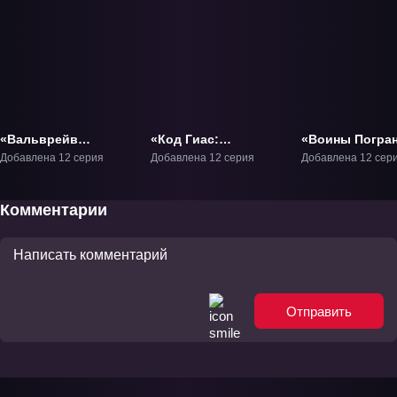
«Вальврейв
«Код Гиас:
«Воины Погран
Освободитель» ТВ-1
Вернувшийся Розе»
Часть 2» ТВ-2
Добавлена 12 серия
Добавлена 12 серия
Добавлена 12 сер
ТВ-1
Комментарии
Отправить