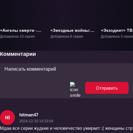
«Ангелы смерти -
«Звездные войны:
«Экзодиит» ТВ
Warhammer» ТВ-1
Войны клонов» ТВ-1
Добавлена 10 серия
Добавлена 6 серия
Добавлена 3 сери
Комментарии
Отправить
hitman47
HI
2024-12-20 14:33:04
Мдаа все серии жудкие и человечество умирает :( женщины стр