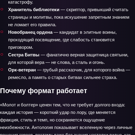
катастрофу.
Хранитель библиотеки
— скриптор, привыкший считать
страницы и молитвы, пока искушение запретным знанием
не ломает его правила.
Новобранец ордена
— кандидат в элитные воины,
проходящий посвящение, где слабость становится
приговором.
Сестра Битвы
— фанатично верная защитница святыни,
для которой вера — не слова, а сталь и огонь.
Орк‑ветеран
— грубый рассказчик, для которого война —
ремесло, а память о старых битвах сильнее страха.
Почему формат работает
«Молот и болтер» ценен тем, что не требует долгого входа:
каждая история — короткий удар по лору, где меняется
фракция, стиль и темп, но сохраняется ощущение
неизбежности. Антология показывает вселенную через личные
решения героев, поэтому даже без знания настолки видно, как