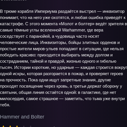
В трюме корабля Империума раздаётся выстрел — инквизитор
понимает, что на него уже охотятся, и любая ошибка приведёт к
катастрофе. С этого момента «Молот и болтер» ведёт зрителя в
самые тёмные углы вселенной Warhammer, где вера
соседствует с паранойей, а чудовища часто носят
человеческие лица. Инквизиторы, бойцы элитных орденов и
простые жители миров‑ульев попадают в ситуации, где нельзя
победить красиво: приходится выбирать между долгом и
состраданием, тайной и правдой, жизнью одного и гибелью
тысяч. Истории короткие, но ударные — каждая строится вокруг
одной искры, которая разгорается в пожар, и проверяет героев
на прочность. Пока одни ищут запретные знания, другие
проходят посвящение через кровь, а третьи держат оборону у
святыни, общая линия остаётся одной: в галактике, где нет
милосердия, самое страшное — заметить, что тьма уже внутри
тебя.
Hammer and Bolter