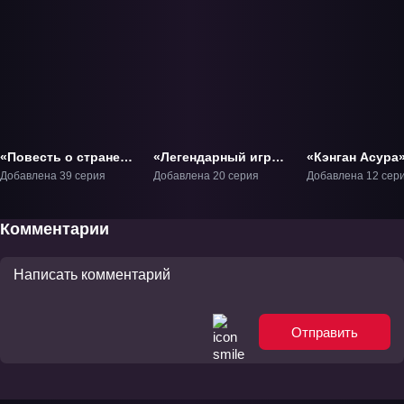
«Повесть о стране
«Легендарный игрок
«Кэнган Асура
цветных облаков»
Тэцуя» ТВ-1
ТВ-1.1
Добавлена 39 серия
Добавлена 20 серия
Добавлена 12 сер
ТВ-1
Комментарии
Отправить