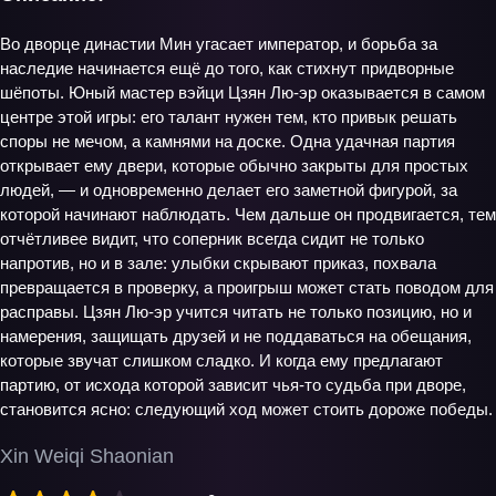
Во дворце династии Мин угасает император, и борьба за
наследие начинается ещё до того, как стихнут придворные
шёпоты. Юный мастер вэйци Цзян Лю-эр оказывается в самом
центре этой игры: его талант нужен тем, кто привык решать
споры не мечом, а камнями на доске. Одна удачная партия
открывает ему двери, которые обычно закрыты для простых
людей, — и одновременно делает его заметной фигурой, за
которой начинают наблюдать. Чем дальше он продвигается, тем
отчётливее видит, что соперник всегда сидит не только
напротив, но и в зале: улыбки скрывают приказ, похвала
превращается в проверку, а проигрыш может стать поводом для
расправы. Цзян Лю-эр учится читать не только позицию, но и
намерения, защищать друзей и не поддаваться на обещания,
которые звучат слишком сладко. И когда ему предлагают
партию, от исхода которой зависит чья‑то судьба при дворе,
становится ясно: следующий ход может стоить дороже победы.
Xin Weiqi Shaonian