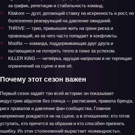
за график, репетиции и стабильность команд.
Kitakore — дуэт, делающий ставку на искренность и рост, но
болезненно реагирующий на давление ожиданий.
THRIVE — трио, привыкшее жить на грани риска и
провокаций, из‑за чего часто попадает в конфликты.
MooNs — команда, поддерживающая друг друга и
пытающаяся не потерять тепло в гонке за успехом.
KiLLER KiNG — четвёрка, идущая напролом и не терпящая
ограничений на сцене и вне её.
Почему этот сезон важен
Первый сезон задаёт тон всей истории: он показывает
индустрию айдолов без глянца — расписания, правила бренда,
риск провалов и давление фан-сообщества. Главное
напряжение рождается не на сцене, а в отношениях: кто готов
уступать, кто прячется за образом и кто способен признать
ошибку. Из этих столкновений вырастает «командность»,