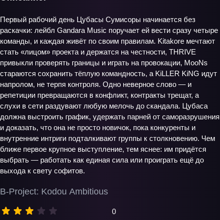
Первый рабочий день Цубасы Сумисоры начинается без
раскачки: лейбл Gandara Music поручает ей вести сразу четыре
команды, и каждая живёт по своим правилам. Kitakore мечтают
стать «лицом» проекта и держатся на честности, THRIVE
привыкли проверять границы и играть на провокации, MooNs
стараются сохранить тёплую командность, а KiLLER KiNG идут
напролом, не терпя контроля. Одно неверное слово — и
репетиции превращаются в конфликт, контракты трещат, а
слухи в сети раздувают любую мелочь до скандала. Цубаса
должна выстроить график, удержать парней от саморазрушения
и доказать, что она не просто новичок, пока конкуренты и
внутренние интриги подталкивают группы к столкновению. Чем
ближе первое крупное выступление, тем яснее: им придётся
выбрать — работать как единая сила или проиграть ещё до
выхода к свету софитов.
B-Project: Kodou Ambitious
0