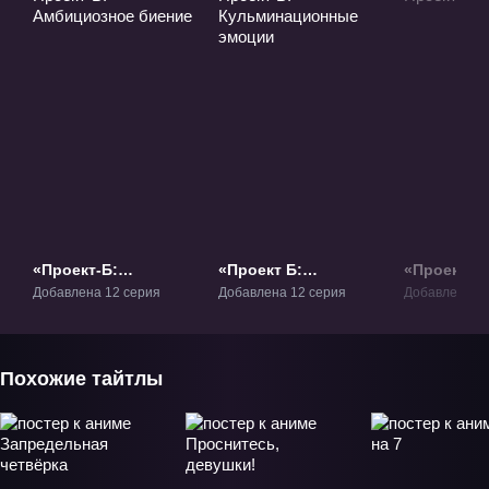
«Проект-Б:
«Проект Б:
«Проект-Б 
Амбициозное
Кульминационные
Добавлена 12 серия
Добавлена 12 серия
Добавлена 12
биение» ТВ-1
эмоции» ТВ-1
Похожие тайтлы