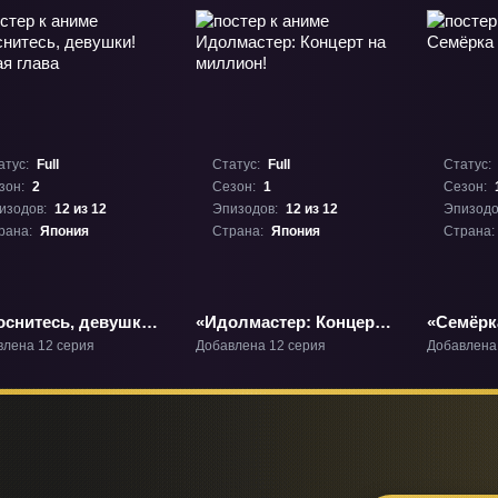
атус:
Full
Статус:
Full
Статус:
зон:
2
Сезон:
1
Сезон:
изодов:
12 из 12
Эпизодов:
12 из 12
Эпизодо
рана:
Япония
Страна:
Япония
Страна:
оснитесь, девушки!
«Идолмастер: Концерт
«Семёрк
я глава» ТВ-2
на миллион!» ТВ-1
влена 12 серия
Добавлена 12 серия
Добавлена