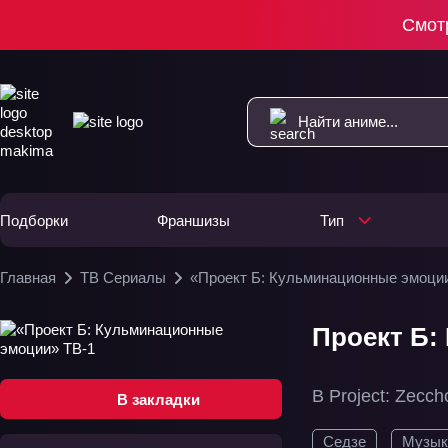
Смот
Подборки
Франшизы
Тип
Главная
ТВ Сериалы
«Проект Б: Кульминационные эмоци
Проект Б:
B Project: Zecc
В закладки
Седзе
Музык