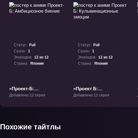
Статус:
Full
Статус:
Full
Сезон:
1
Сезон:
1
Эпизодов:
12 из 12
Эпизодов:
12 из 12
Страна:
Япония
Страна:
Япония
«Проект-Б:
«Проект Б:
Амбициозное биение»
Кульминационные
Добавлена 12 серия
Добавлена 12 серия
ТВ-1
эмоции» ТВ-1
Похожие тайтлы