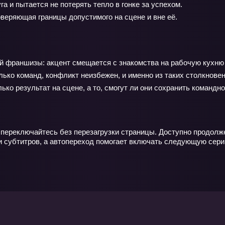
а и пытается не потерять тепло в гонке за успехом.
веряющая границы допустимого на сцене и вне её.
сей франшизы: акцент смещается с знакомства на рабочую кухн
ько команд, конфликт неизбежен, и именно из таких столкновени
лько результат на сцене, а то, смогут ли они сохранить командн
переключайтесь без перезагрузки страницы. Доступно продолже
и субтитров, а автопереход помогает включать следующую сери