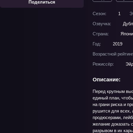
Поделиться
Сезон:
1
Э
Озвучка:
Дубл
Страна:
Япон
Год:
2019
Возрастной рейтинг
Режиссёр:
Эйд
Описание:
Перед крупным выс
единый план, чтобы
на грани риска и п
рушится для всех,
продюсерами, лейб
желание доказать с
разрывом в их карь