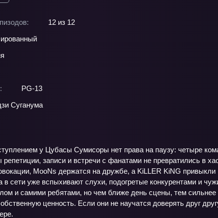
пизодов:
12 из 12
ированный
ия
:
PG-13
зи Суганума
туплением у Цубасы Сумисоры нет права на паузу: четыре кома
 репетиции, записи и встречи с фанатами не превратились в хао
ровокации, MooNs держатся на дружбе, а KiLLER KiNG привыкли
 а в сети уже вспыхивают слухи, подогретые конкурентами и ч
лом и самими ребятами, но чем ближе день сцены, тем сильнее
обственную ценность. Если они не научатся доверять друг дру
ере.