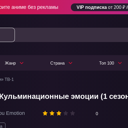
рите аниме без рекламы
VIP подписка
от 200 ₽ 
Жанр
Страна
Топ 100
и» ТВ-1
 Кульминационные эмоции (1 сезо
hou Emotion
0
а