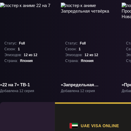
Статус:
Full
Статус:
Full
Ст
Сезон:
1
Сезон:
1
Се
Эпизодов:
12 из 12
Эпизодов:
12 из 12
Эп
Страна:
Япония
Страна:
Япония
Ст
«22 на 7» ТВ-1
«Запредельная
«Пр
четвёрка» ТВ-1
Нова
Добавлена 12 серия
Добавлена 12 серия
Доба