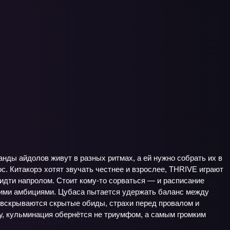
нды айдолов живут в разных ритмах, а ей нужно собрать их в
с. Китакорэ хотят звучать честнее и взрослее, THRIVE играют
 идти напролом. Стоит кому‑то сорваться — и расписание
ужими амбициями. Цубаса пытается удержать баланс между
 вскрываются скрытые обиды, страхи перед провалом и
гу, кульминация обернётся не триумфом, а самым громким