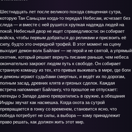
Шестнадцать лет после великого похода священная сутра,
которую Тан Саньцзан когда-то передал Небесам, исчезает без
следа — и вместе с ней рушится хрупкая надежда людей на
покой. Небесный двор не ищет справедливости: он собирает
войска, чтобы первым добраться до реликвии и присвоить её
силу, будто это очередной трофей. В этот момент на сцену
выходит демон-волк Байланг — не герой и не святой, а упрямый
охотник, который решает вернуть писание раньше, чем небеса
окончательно закроют людям путь к свободе. Он собирает
странную команду из тех, кто привык выживать в мире, где боги
и демоны играют судьбами смертных, и ведёт их по дорогам,
полным засад, древних клятв и грязных сделок. Каждая
встреча напоминает Байлангу, что прошлое не отпускает:
легенды о Западе давно превратились в оружие, а обещания
Индры звучат как насмешка. Когда охота за сутрой
превращается в гонку со временем, становится ясно, что
победа потребует не силы, а выбора — кому принадлежит
право решать, как должен жить этот мир.