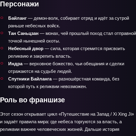
Персонажи
Байланг
— демон-волк, собирает отряд и идёт за сутрой
раньше небесных войск.
Тан Саньцзан
— монах, чей прошлый поход стал отправной
точкой нынешней охоты.
Небесный двор
— сила, которая стремится присвоить
реликвию и закрепить власть.
Индра
— верховное божество, чьи обещания и сделки
отражаются на судьбе людей.
Спутники Байланга
— разношёрстная команда, без
которой путь к реликвии невозможен.
Роль во франшизе
Этот сезон открывает цикл «Путешествие на Запад / Xi Xing Ji»
и задаёт правила мира: где небеса торгуются за власть, а
реликвии важнее человеческих жизней. Дальше история