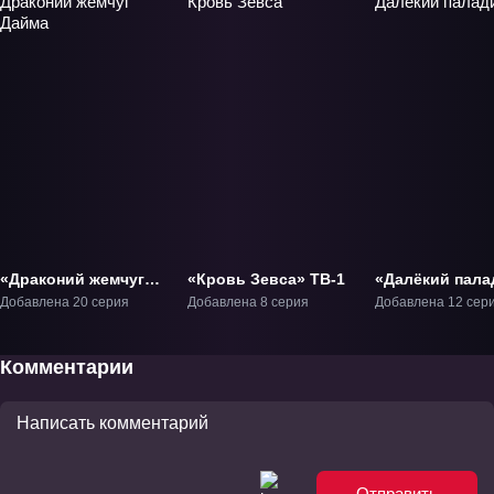
«Драконий жемчуг
«Кровь Зевса» ТВ-1
«Далёкий пала
Дайма» ТВ-1
2» ТВ-2
Добавлена 20 серия
Добавлена 8 серия
Добавлена 12 сер
Комментарии
Отправить