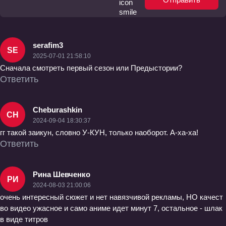
serafim3
SE
2025-07-01 21:58:10
Сначала смотреть первый сезон или Предыстории?
Ответить
Cheburashkin
CH
2024-09-04 18:30:37
гг такой заикун, словно У-КУН, только наоборот. А-ха-ха!
Ответить
Рина Шевченко
РИ
2024-08-03 21:00:06
очень интересный сюжет и нет навязчивой рекламы, НО качест
во видео ужасное и само аниме идет минут 7, остальное - шлак
в виде титров