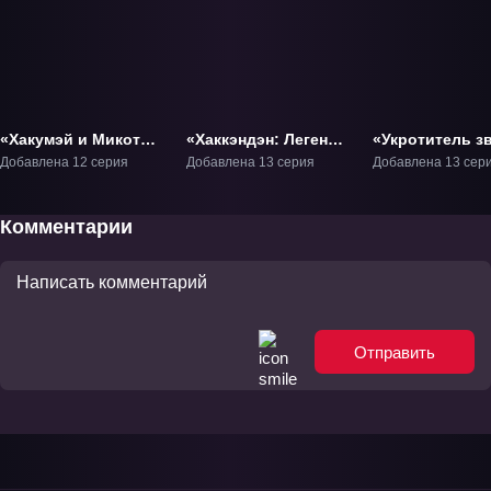
«Хакумэй и Микоти»
«Хаккэндэн: Легенда
«Укротитель з
ТВ-1
о восьми псах
изгнанный из
Добавлена 12 серия
Добавлена 13 серия
Добавлена 13 сер
востока» ТВ-1
команды героя
встретил дево
кошку из
Комментарии
сильнейшей р
ТВ-1
Отправить