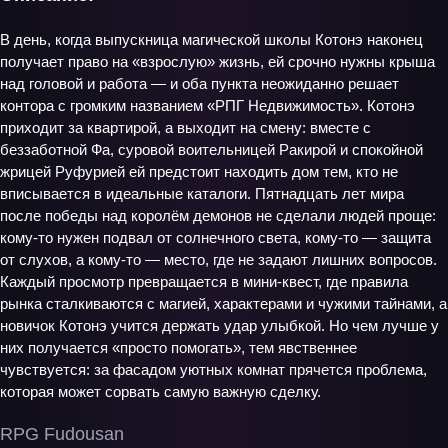
В день, когда выпускница магической школы Котонэ наконец
получает право на «взрослую» жизнь, ей срочно нужны крыша
над головой и работа — и оба пункта неожиданно решает
контора с громким названием «РПГ Недвижимость». Котонэ
приходит за квартирой, а выходит на смену: вместе с
беззаботной Фа, суровой воительницей Ракирой и спокойной
жрицей Руфурией ей предстоит находить дом тем, кто не
вписывается в идеальные каталоги. Пятнадцать лет мира
после победы над королём демонов не сделали людей проще:
кому-то нужен подвал от солнечного света, кому-то — защита
от слухов, а кому-то — место, где не задают лишних вопросов.
Каждый просмотр превращается в мини‑квест, где правила
рынка сталкиваются с магией, характерами и чужими тайнами, а
новичок Котонэ учится держать удар улыбкой. Но чем лучше у
них получается «просто помогать», тем явственнее
чувствуется: за фасадом уютных комнат прячется проблема,
которая может сорвать самую важную сделку.
RPG Fudousan