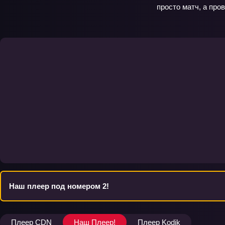
просто матч, а про
Наш плеер под номером 2!
Плеер CDN
Наш Плеер!
Плеер Kodik