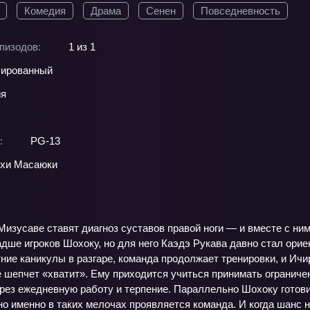
Комедия
Драма
Сенен
Повседневность
пизодов:
1 из 1
ированный
ия
:
PG-13
хи Масаюки
Мизусаве ставят диагноз суставов правой ноги — и вместе с н
дше игроков Шохоку, но для него Каэдэ Рукава давно стал орие
ние каникулы в разгаре, команда продолжает тренировки, и Ичи
 шепчет «хватит». Ему приходится учиться принимать ограничени
ерез ежедневную работу и терпение. Параллельно Шохоку готови
но именно в таких мелочах проявляется команда. И когда шанс н