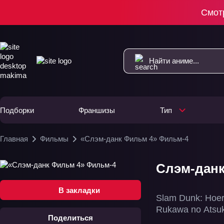
Смот
Подборки
Франшизы
Тип
Главная
Фильмы
«Слэм-данк Фильм 4» Фильм-4
Слэм-данк
В закладки
Slam Dunk: Hoer
Rukawa no Atsuk
Поделиться