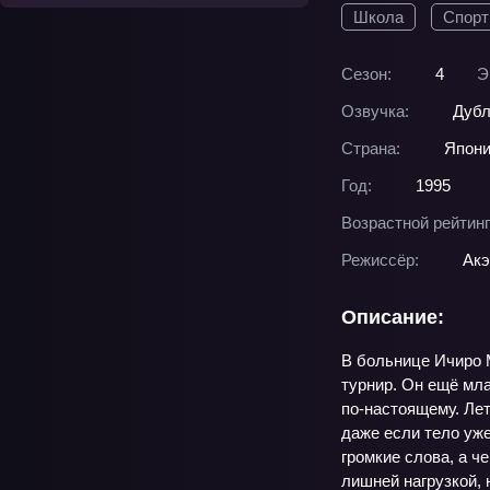
Школа
Спорт
Сезон:
4
Э
Озвучка:
Дубл
Страна:
Япон
Год:
1995
Возрастной рейтинг
Режиссёр:
Акэ
Описание:
В больнице Ичиро 
турнир. Он ещё мла
по‑настоящему. Лет
даже если тело уже
громкие слова, а ч
лишней нагрузкой, 