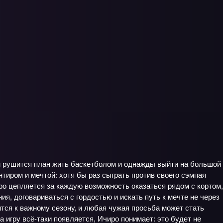
им рушится план жить баскетболом и однажды выйти на большой
нтиром и мечтой: хотя бы раз сыграть против своего сэмпая
ро цепляется за каждую возможность оказаться рядом с кортом,
я, договариваться с гордостью и искать путь к мечте не через
тся к важному сезону, и любая чужая просьба может стать
а игру всё-таки появляется, Ичиро понимает: это будет не