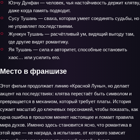
Юэчу Дунфан — человек, чья настойчивость держит клятву,
даже когда память подводит.
Сусу Тушань — сваха, которая умеет соединять судьбы, но
не управляет последствиями.
Жунжун Тушань — расчётливый ум, видящий выгоду там,
где другие видят романтику.
Яя Тушань — сила и авторитет, способные остановить
хаос… или усилить его.
Место в франшизе
Этот фильм продолжает линию «Красной Луны», но делает
акцент на последствиях: клятва перестаёт быть символом и
превращается в механизм, который требует платы. История
сужает масштаб до ключевых персонажей, чтобы показать, как
одна ошибка в прошлом меняет настоящее и ломает правила
мира духов. Именно здесь становится ясно, что романтика в
этой арке — не награда, а испытание, от которого зависит