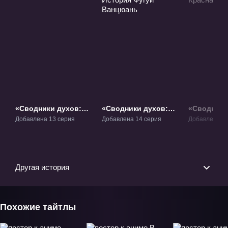
«Сводники духов:
«Сводники духов:
«Сводники
Лисьи свахи» ТВ-1
Лисьи свахи -
Лисьи свах
Добавлена 13 серия
Добавлена 14 серия
Добавлена 13
История Фугуй
Красная Лу
Ванцюань» ТВ-2
Другая история
Похожие тайтлы