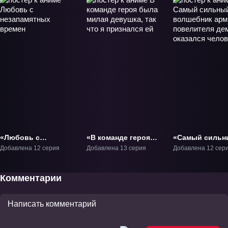
«Любовь с
«В команде героя
«Самый сильн
незапамятных
была милая
волшебник ар
Добавлена 12 серия
Добавлена 13 серия
Добавлена 12 сер
времен» ТВ-1
девушка, так что я
повелителя д
признался ей» ТВ-1
оказался
человеком» ТВ
Комментарии