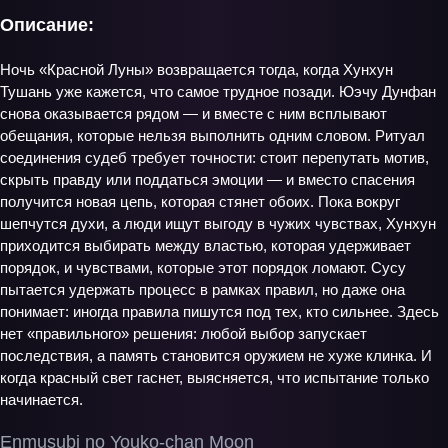
Описание:
Ночь «Красной Луны» возвращается тогда, когда Хунхун
Тушань уже кажется, что самое трудное позади. Юэчу Дунфан
снова оказывается рядом — и вместе с ним всплывают
обещания, которые нельзя выполнить одним словом. Ритуал
соединения судеб требует точности: стоит перепутать мотив,
скрыть правду или поддаться эмоции — и вместо спасения
получится новая цепь, которая стянет обоих. Пока вокруг
шепчутся духи, а люди ищут выгоду в чужих чувствах, Хунхун
приходится выбирать между властью, которая удерживает
порядок, и чувствами, которые этот порядок ломают. Сусу
пытается удержать процесс в рамках правил, но даже она
понимает: иногда правила пишутся под тех, кто сильнее. Здесь
нет «правильного» решения: любой выбор запускает
последствия, а память становится оружием не хуже клинка. И
когда красный свет гаснет, выясняется, что испытание только
начинается.
Enmusubi no Youko-chan Moon