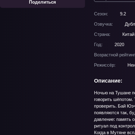
Поделиться
Сезон:
9.2
Озвучка:
Дубл
Страна:
Китай
Год:
2020
Возрастной рейтинг
Режиссёр:
Неи
Описание:
Ночью на Тушане по
говорить шёпотом.
проверить. Бай Юэч
появляются так, бу
давление: память о
ритуал под контрол
Когда в Мутяне всп