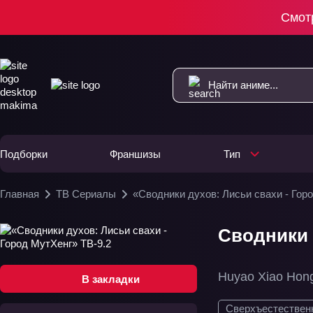
Смот
Подборки
Франшизы
Тип
Главная
ТВ Сериалы
«Сводники духов: Лисьи свахи - Гор
Сводники 
Huyao Xiao Hong
В закладки
Сверхъестествен