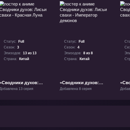
Статус:
Full
Статус:
Full
Ста
Сезон:
3
Сезон:
4
Се
Эпизодов:
13 из 13
Эпизодов:
8 из 8
Эп
Страна:
Китай
Страна:
Китай
Ст
«Сводники духов:
«Сводники духов:
«Сво
Лисьи свахи - Красная
Лисьи свахи -
Лись
Добавлена 13 серия
Добавлена 8 серия
Добав
Луна» ТВ-3
Император демонов»
цвет
ТВ-4