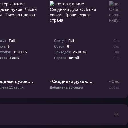
тус:
Full
Статус:
Full
Статус:
зон:
5
Сезон:
6
Сезон:
изодов:
15 из 15
Эпизодов:
26 из 26
Эпизодо
рана:
Китай
Страна:
Китай
Страна:
дники духов:
«Сводники духов:
«Сводни
и свахи - Тысяча
Лисьи свахи -
Лисьи св
лена 15 серия
Добавлена 26 серия
Добавлена 
ов» ТВ-5
Тропическая страна»
Бамбуко
ТВ-6
индустри