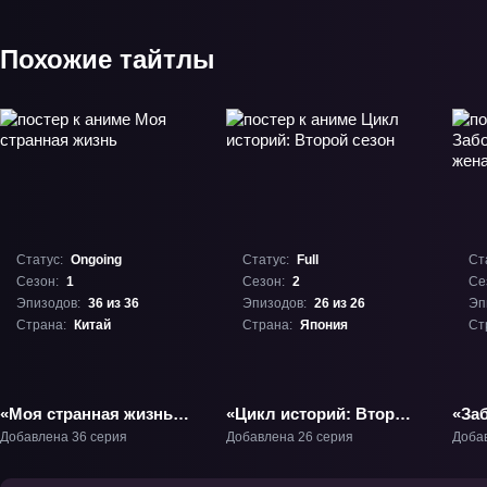
Похожие тайтлы
Статус:
Ongoing
Статус:
Full
Ст
Сезон:
1
Сезон:
2
Се
Эпизодов:
36 из 36
Эпизодов:
26 из 26
Эп
Страна:
Китай
Страна:
Япония
Ст
«Моя странная жизнь»
«Цикл историй: Второй
«Заб
ТВ-1
сезон» ТВ-2
летн
Добавлена 36 серия
Добавлена 26 серия
Доба