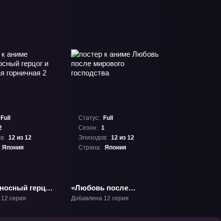
Full
Статус:
Full
2
Сезон:
1
в:
12 из 12
Эпизодов:
12 из 12
Япония
Страна:
Япония
носный герцог
«Любовь после
рная горничная
мирового господства»
 12 серия
Добавлена 12 серия
ТВ-1