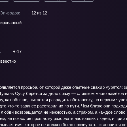
Эпизодов:
12 из 12
ированный
:
R-17
звестно
является просьба, от которой даже опытные свахи хмурятся: з
 Тушань Сусу берётся за дело сразу — слишком много намёков 
у, как обычно, пытается разрядить обстановку, но первым чувс
дто кто‑то заранее расставил их по пути. Чем ближе они подход
 любви возвращается не нежностью, а страхом, а каждое слово 
ем, не позволив прошлому разорвать настоящих людей, и при эт
лывает имя, которое не должно было прозвучать, становится ясно