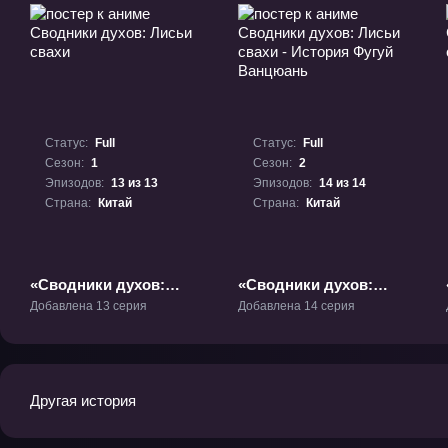
Статус:
Full
Статус:
Full
Сезон:
1
Сезон:
2
Эпизодов:
13 из 13
Эпизодов:
14 из 14
Страна:
Китай
Страна:
Китай
«Сводники духов:
«Сводники духов:
Лисьи свахи» ТВ-1
Лисьи свахи - История
Добавлена 13 серия
Добавлена 14 серия
Фугуй Ванцюань» ТВ-2
Другая история