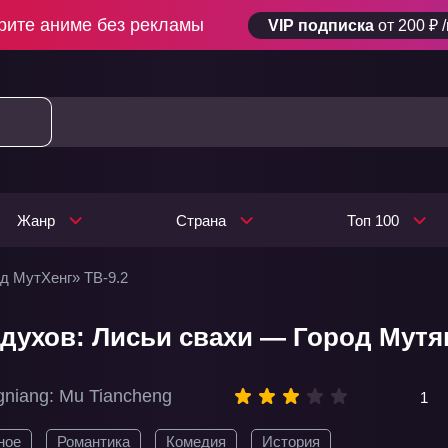
рите аниме без рекламы
VIP подписка
от 200 ₽ 
Жанр
Страна
Топ 100
од МутХенг» ТВ-9.2
духов: Лисьи свахи — Город Мутянь
niang: Mu Tiancheng
1
ное
Романтика
Комедия
История