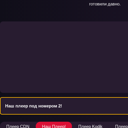
готовили давно.
Наш плеер под номером 2!
Плеер CDN
Наш Плеер!
Плеер Kodik
Плеер 