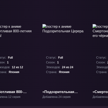
атус:
Full
Статус:
Full
Статус:
зон:
1
Сезон:
1
Сезон:
изодов:
12 из 12
Эпизодов:
24 из 24
Эпизодо
рана:
Япония
Страна:
Япония
Страна:
отливая 800-
«Подозрительная
«Смерто
яя жена!» ТВ-1
Церера» ТВ-1
и его чё
влена 12 серия
Добавлена 24 серия
Добавлена
2» ТВ-2