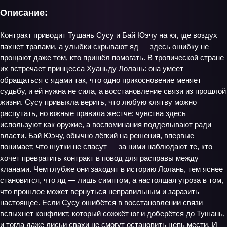
Описание:
Контракт приводит Тушань Сусу и Бай Юэчу на юг, где воздух
пахнет травами, а улыбки скрывают яд — здесь ошибку не
прощают даже тем, кто пришёл помогать. В тропической стране
их встречает принцесса Хуаньду Лолань: она умеет
обращаться с ядами так, что одно прикосновение меняет
судьбу, и ей нужна не сила, а восстановление связи из прошлой
жизни. Сусу привыкла верить, что любую клятву можно
распутать, но южные правила жестче: чувства здесь
используют как оружие, а воспоминания подделывают ради
власти. Бай Юэчу, обычно лёгкий на решения, впервые
понимает, что шутки не спасут — за ними наблюдают те, кто
хочет превратить контракт в повод для расправы между
кланами. Чем глубже они заходят в историю Лолань, тем яснее
становится, что яд — лишь симптом, а настоящая угроза в том,
что прошлое может вернуться неправильным и заразить
настоящее. Если Сусу ошибётся в восстановлении связи —
вспыхнет конфликт, который сожжёт юг и доберётся до Тушань,
и тогда даже лисьи свахи не смогут остановить цепь мести. И