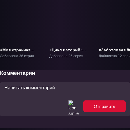
«Моя странная
«Цикл историй:
«Заботливая 8
жизнь» ТВ-1
Второй сезон» ТВ-2
летняя жена!» 
Добавлена 36 серия
Добавлена 26 серия
Добавлена 12 сер
Комментарии
Отправить