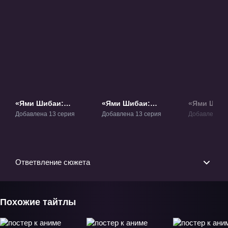
«Ями Шибаи:
«Ями Шибаи:
«Ями Шиба
Японские рассказы
Японские рассказы
Японские 
Добавлена 13 серия
Добавлена 13 серия
Добавлена 13
о привидениях»
о привидениях 2»
о привиде
ТВ-1
ТВ-2
ТВ-3
Ответвление сюжета
Похожие тайтлы