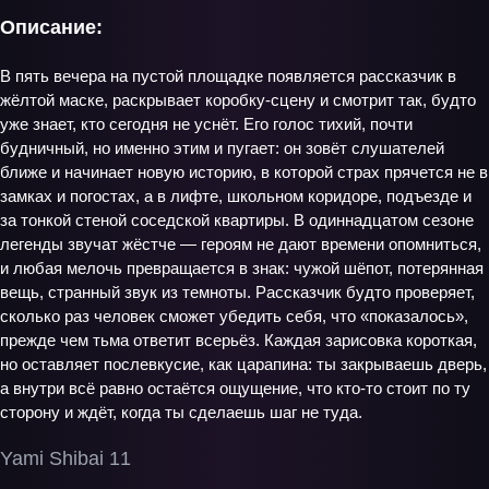
Описание:
В пять вечера на пустой площадке появляется рассказчик в
жёлтой маске, раскрывает коробку‑сцену и смотрит так, будто
уже знает, кто сегодня не уснёт. Его голос тихий, почти
будничный, но именно этим и пугает: он зовёт слушателей
ближе и начинает новую историю, в которой страх прячется не в
замках и погостах, а в лифте, школьном коридоре, подъезде и
за тонкой стеной соседской квартиры. В одиннадцатом сезоне
легенды звучат жёстче — героям не дают времени опомниться,
и любая мелочь превращается в знак: чужой шёпот, потерянная
вещь, странный звук из темноты. Рассказчик будто проверяет,
сколько раз человек сможет убедить себя, что «показалось»,
прежде чем тьма ответит всерьёз. Каждая зарисовка короткая,
но оставляет послевкусие, как царапина: ты закрываешь дверь,
а внутри всё равно остаётся ощущение, что кто‑то стоит по ту
сторону и ждёт, когда ты сделаешь шаг не туда.
Yami Shibai 11