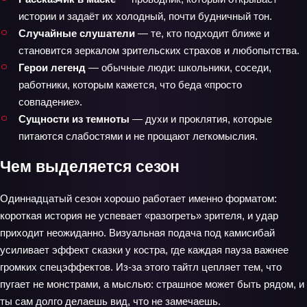
истории и задаёт их холодный, почти будничный тон.
Случайные слушатели
— те, кто подходит ближе и
становится зеркалом зрительских страхов и любопытства.
Герои легенд
— обычные люди: школьники, соседи,
работники, которым кажется, что беда «просто
совпадение».
Сущности из темноты
— духи и проклятия, которые
питаются слабостями и не прощают легкомыслия.
Чем выделяется сезон
Одиннадцатый сезон хорошо работает именно форматом:
короткая история не успевает «разогреть» зрителя, и удар
приходит неожиданно. Визуальная подача под камисибай
усиливает эффект сказки у костра, где каждая пауза важнее
громких спецэффектов. Из-за этого тайтл цепляет тем, что
пугает не монстрами, а мыслью: страшное может быть рядом, и
ты сам долго делаешь вид, что не замечаешь.