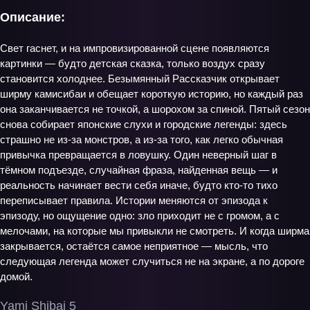
Описание:
Свет гаснет, и на импровизированной сцене появляются
картинки — будто детская сказка, только воздух сразу
становится холоднее. Безымянный Рассказчик открывает
ширму камисибаи и обещает короткую историю, но каждый раз
она заканчивается не точкой, а шорохом за спиной. Пятый сезон
снова собирает японские слухи и городские легенды: здесь
страшно не из-за монстров, а из-за того, как легко обычная
привычка превращается в ловушку. Один неверный шаг в
тёмном подъезде, случайная фраза, найденная вещь — и
реальность начинает вести себя иначе, будто кто-то тихо
переписывает правила. Истории меняются от эпизода к
эпизоду, но ощущение одно: зло приходит не с громом, а с
мелочами, на которые мы привыкли не смотреть. И когда ширма
закрывается, остаётся самое неприятное — мысль, что
следующая легенда может случиться не на экране, а по дороге
домой.
Yami Shibai 5