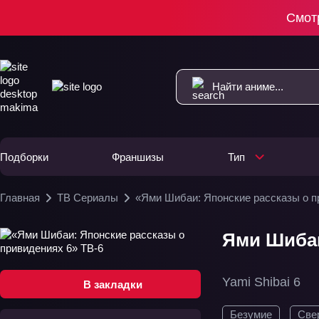
Смот
Подборки
Франшизы
Тип
Главная
ТВ Сериалы
«Ями Шибаи: Японские рассказы о п
Ями Шибаи
Yami Shibai 6
В закладки
Безумие
Све