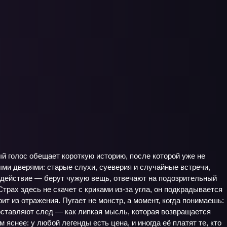
ый голос обещает короткую историю, после которой уже не
тыми дверями: старые слухи, суеверия и случайные встречи,
 действие — берут чужую вещь, отвечают на подозрительный
Страх здесь не скачет с криками из-за угла, он подкрадывается
ит из отражения. Пугает не монстр, а момент, когда понимаешь:
оставляют след — как липкая мысль, которая возвращается
 яснее: у любой легенды есть цена, и иногда её платят те, кто