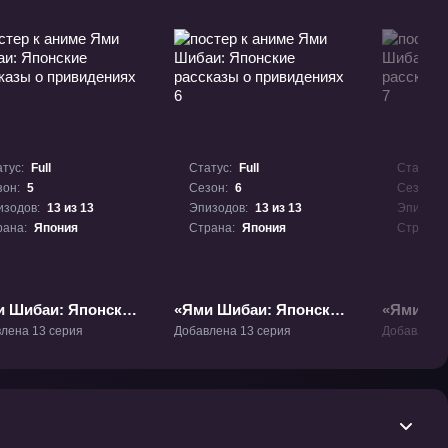
тус:
Full
Статус:
Full
Статус:
зон:
5
Сезон:
6
Сезон:
изодов:
13 из 13
Эпизодов:
13 из 13
Эпизодо
рана:
Япония
Страна:
Япония
Страна:
и Шибаи: Японские
«Ями Шибаи: Японские
«Ями Ши
казы о
рассказы о
рассказы
лена 13 серия
Добавлена 13 серия
Добавлена 
идениях 5» ТВ-5
привидениях 6» ТВ-6
привиден