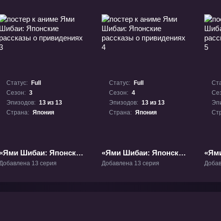
Статус:
Full
Статус:
Full
Ста
Сезон:
3
Сезон:
4
Се
Эпизодов:
13 из 13
Эпизодов:
13 из 13
Эп
Страна:
Япония
Страна:
Япония
Ст
«Ями Шибаи: Японские
«Ями Шибаи: Японские
«Ям
рассказы о
рассказы о
расс
Добавлена 13 серия
Добавлена 13 серия
Добав
привидениях 3» ТВ-3
привидениях 4» ТВ-4
прив