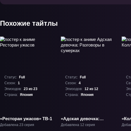
Похожие тайтлы
Статус:
Full
Статус:
Full
Ст
Сезон:
1
Сезон:
4
Се
Эпизодов:
23 из 23
Эпизодов:
12 из 12
Эп
Страна:
Япония
Страна:
Япония
Ст
«Ресторан ужасов» ТВ-1
«Адская девочка:
«Ко
Разговоры в сумерках»
Ито»
Добавлена 23 серия
Добавлена 12 серия
Доба
ТВ-4