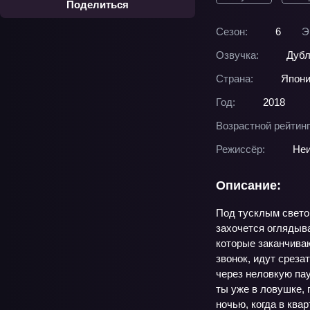
Поделиться
Сезон:
6
Э
Озвучка:
Дубл
Страна:
Япон
Год:
2018
Возрастной рейтинг
Режиссёр:
Неи
Описание:
Под тусклым светом
захочется оглядыва
которые заканчива
звонок, идут среза
через неловкую пау
ты уже в ловушке,
ночью, когда в ква