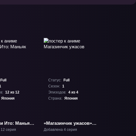
Full
Статус:
Full
1
Сезон:
1
в:
12 из 12
Эпизодов:
4 из 4
Япония
Страна:
Япония
и Ито: Маньяк»
«Магазинчик ужасов»
ТВ-1
 12 серия
Добавлена 4 серия