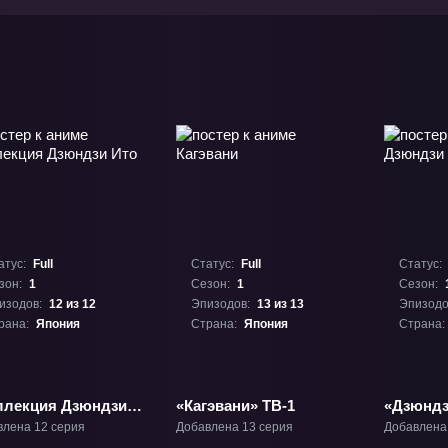
атус:
Full
Статус:
Full
Статус:
зон:
1
Сезон:
1
Сезон:
изодов:
12 из 12
Эпизодов:
13 из 13
Эпизодо
рана:
Япония
Страна:
Япония
Страна:
ллекция Дзюндзи
«Кагэвани» ТВ-1
«Дзюндз
 ТВ-1
ТВ-1
влена 12 серия
Добавлена 13 серия
Добавлена