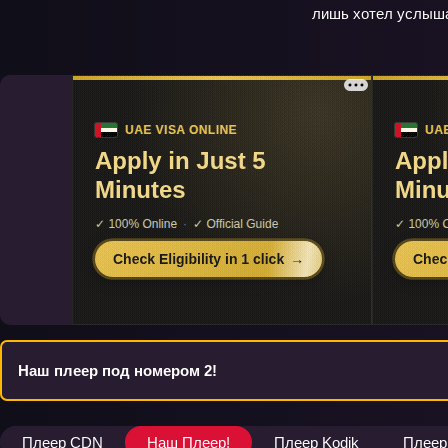
лишь хотел услыша
Наш плеер под номером 2!
Плеер CDN
Наш Плеер!
Плеер Kodik
Плеер 