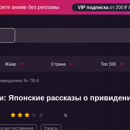
рите аниме без рекламы
VIP подписка
от 200 ₽ 
Жанр
Страна
Топ 100
ривидениях 6» ТВ-6
: Японские рассказы о привидения
0
рхъестественное
Ужасы