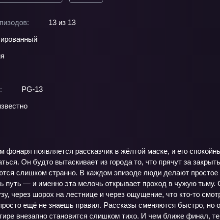
пизодов:
13 из 13
ированный
ия
:
PG-13
звестно
 фонаря появляется рассказчик в жёлтой маске, и его спокойн
ться. Он будто вытаскивает из города то, что прячут за закры
ются слишком странно. В каждом эпизоде люди делают простое
ть путь — и именно эта мелочь открывает проход в чужую тьму. 
зу, через шорох на лестнице и через ощущение, что кто‑то смотр
 просто ещё не знаешь правил. Рассказы сменяются быстро, но 
ртире внезапно становится слишком тихо. И чем ближе финал, тем