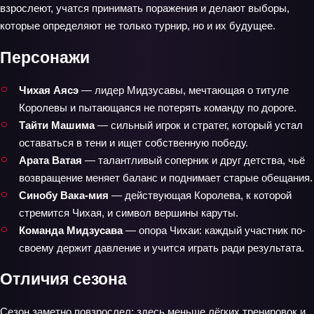
взрослеют, учатся принимать поражения и делают выборы,
которые определяют не только турнир, но и их будущее.
Персонажи
Чихая Аясэ
— лидер Мидзусавы, мечтающая о титуле
Королевы и пытающаяся не потерять команду по дороге.
Тайти Машима
— сильный игрок и стратег, который устал
оставаться в тени и ищет собственную победу.
Арата Ватая
— талантливый соперник и друг детства, чьё
возвращение меняет баланс и поднимает старые обещания.
Синобу Вака-мия
— действующая Королева, к которой
стремится Чихая, и символ вершины каруты.
Команда Мидзусава
— опора Чихаи: каждый участник по-
своему держит давление и учится играть ради результата.
Отличия сезона
Сезон заметно повзрослел: здесь меньше лёгких тренировок и