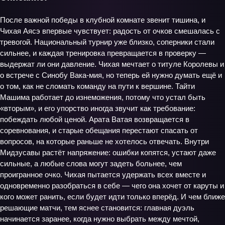
После важной победы в клубной комнате звенит тишина, и
Чихая Аясэ впервые чувствует: радость от очков смешалась с
тревогой. Национальный турнир уже близко, соперники стали
сильнее, и каждая тренировка превращается в проверку —
выдержат ли они давление. Чихая мечтает о титуле Королевы и
о встрече с Синобу Вака-мия, но теперь ей нужно думать ещё и
о том, как не сломать команду на пути к вершине. Тайти
Машима работает до изнеможения, потому что устал быть
«вторым», и его упорство иногда звучит как требование:
побеждать любой ценой. Арата Ватая возвращается в
соревнования, и старые обещания перестают спасать от
вопросов, на которые раньше не хотелось отвечать. Внутри
Мидзусавы растёт напряжение: ошибки копятся, устают даже
сильные, а любые слова могут задеть больнее, чем
проигранное очко. Чихая пытается удержать всех вместе и
одновременно разобраться в себе — чего она хочет от каруты и
кого может ранить, если будет идти только вперёд. И чем ближе
решающие матчи, тем яснее становится: главная дуэль
начинается заранее, когда нужно выбрать между мечтой,