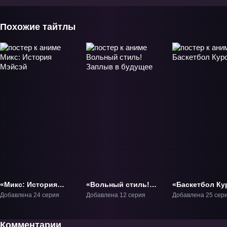
долгий ос
дождь» ОВ
Похожие тайтлы
«Микс: История
«Вольный стиль!
«Баскетбол Ку
Мэйсэй» ТВ-1
Заплыв в будущее»
ТВ-1
Добавлена 24 серия
Добавлена 12 серия
Добавлена 25 сер
ТВ-3
Комментарии