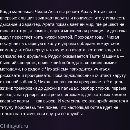
Когда маленькая Чихая Аясэ встречает Арату Ватаю, она
впервые слышит звук карт каруты и понимает, что у игры есть
дыхание и характер. Арата показывает ей мир, где решают не
сила и статус, а память, слух и мгновенная реакция, и девочка
вдруг перестаёт жить чужой мечтой. Проходят годы: Чихая
поступает в старшую школу и упрямо собирает вокруг себя
команду, чтобы вернуть то чувство азарта, которое когда-то
связало её с друзьями. Рядом оказывается Таити Машима —
бывший соперник, привыкший побеждать «правильными»
методами, но рядом с Чихаей ему приходится учиться
рисковать и проигрывать. Пока одноклассники считают каруту
странной забавой, Чихая шаг за шагом превращает её в цель
жизни: тренировки до дрожи в пальцах, разбор стихов, первые
выезды на турниры и встречи с игроками, для которых каждое
касание карты — как вызов. И чем сильнее она приближается к
титулу Королевы, тем яснее, что настоящая битва идёт не
только на татами, но и внутри её дружбы.
Chihayafuru