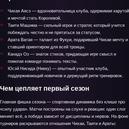
Чихая Аясэ — вдохновительница клуба, одержимая карутой
и мечтой стать Королевой.
Таити Машима — сильный игрок и стратег, который учится
побеждать честно и не прятаться за статусом.
Арата Ватая — талант из Фукуи, подаривший Чихае мечту и
ставший ориентиром для всей троицы.
Канадэ Оэ — знаток стихов, придающая игре смысл и
помогая команде понимать тексты.
Юсэй Нисида (Никку) — опытный участник клуба,
поддерживающий новичков и держущий ритм тренировок.
Чем цепляет первый сезон
Главная фишка сезона — спортивная динамика без клише про
«силу удара». Матчи построены на слухе и реакции: один слог
меняет всё, а победа зависит от дисциплины и нервов. На фоне
турниров раскрываются отношения Чихаи, Таити и Араты: