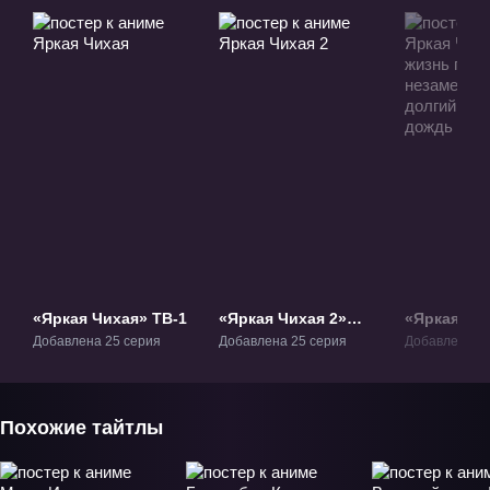
«Яркая Чихая» ТВ-1
«Яркая Чихая 2»
«Яркая Чих
ТВ-2
жизнь про
Добавлена 25 серия
Добавлена 25 серия
Добавлена 1 
незаметно,
долгий ос
дождь» ОВ
Похожие тайтлы