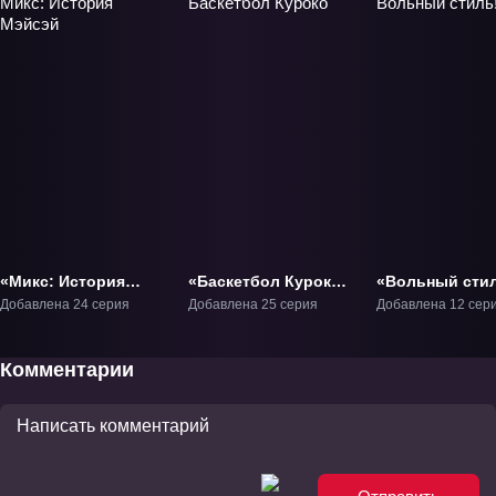
«Микс: История
«Баскетбол Куроко»
«Вольный сти
Мэйсэй» ТВ-1
ТВ-1
ТВ-1
Добавлена 24 серия
Добавлена 25 серия
Добавлена 12 сер
Комментарии