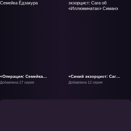
«Операция: Семейка
«Синий экзорцист: Сага
Ёдзакура» ТВ-1
об «Иллюминатах»
Добавлена 27 серия
Добавлена 12 серия
Симанэ» ТВ-3