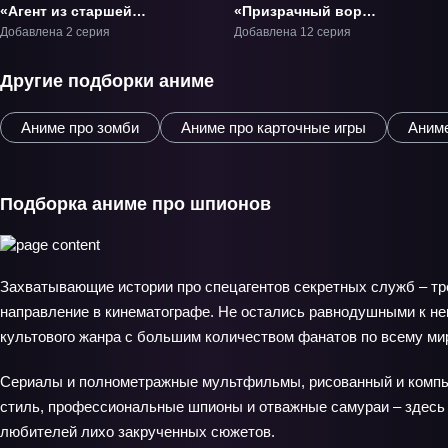
«Агент из старшей
«Призрачный вор
школы» ОВА-1
Роман» ТВ-1
Добавлена 2 серия
Добавлена 12 серия
Другие подборки аниме
Аниме про зомби
Аниме про карточные игры
Аниме
Подборка аниме про шпионов
Захватывающие истории про спецагентов секретных служб – т
направление в кинематографе. Не остались равнодушными к не
культового жанра с большим количеством фанатов по всему мир
Сериалы и полнометражные мультфильмы, рисованный и комп
стиль, профессиональные шпионы и отважные самураи – здесь
любителей лихо закрученных сюжетов.