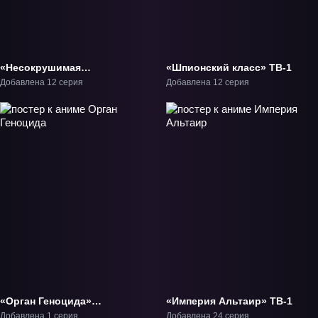
«Несокрушимая
«Шпионский класс» ТВ-1
механическая кукла»
Добавлена 12 серия
Добавлена 12 серия
ТВ-1
«Орган Геноцида»
«Империя Альтаир» ТВ-1
Фильм-1
Добавлена 1 серия
Добавлена 24 серия