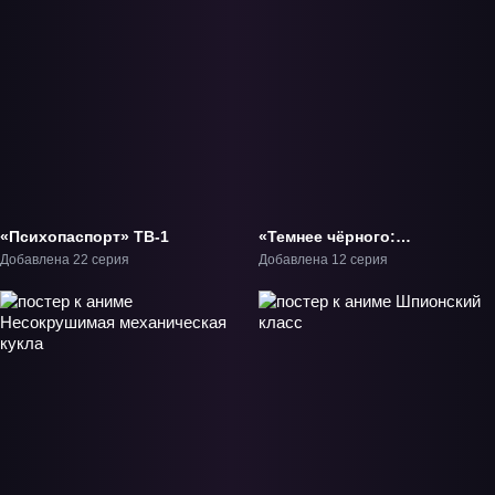
«Психопаспорт» ТВ-1
«Темнее чёрного:
Близнецы и падающая
Добавлена 22 серия
Добавлена 12 серия
звезда» ТВ-2