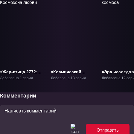
«Жар-птица 2772:
«Космический
«Эра исследов
Космозона любви»
Денди» ТВ-1
космоса» ТВ-1
Добавлена 1 серия
Добавлена 13 серия
Добавлена 12 сер
Фильм-1
Комментарии
Отправить