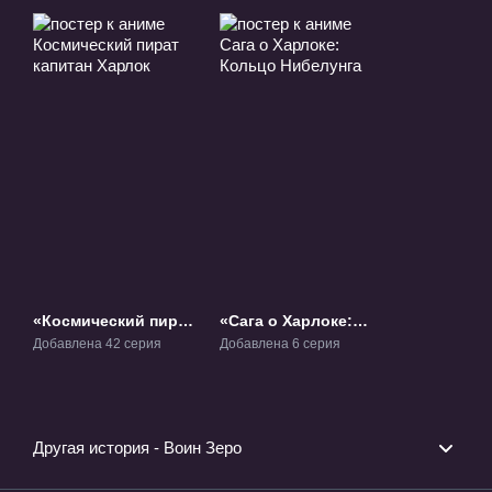
«Космический пират
«Сага о Харлоке:
капитан Харлок»
Кольцо Нибелунга»
Добавлена 42 серия
Добавлена 6 серия
ТВ-1
ОВА-5
Другая история - Воин Зеро