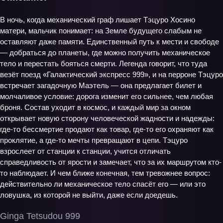
В ночь, когда механический граф лишает Тэцуро Хосино
матери, мальчик понимает: на Земле будущего слабым не
оставляют даже памяти. Единственный путь к мести и свободе
— добраться до планеты, где можно получить механическое
тело и перестать бояться смерти. Легенда говорит, что туда
везёт поезд «Галактический экспресс 999», и на перроне Тэцуро
встречает загадочную Маэтель — она предлагает билет и
молчаливое условие: дорога изменит его сильнее, чем любая
броня. Состав уходит в космос, и каждый мир за окном
открывает новую сторону человеческой жадности и надежды:
где-то бессмертие продают как товар, где-то его охраняют как
проклятие, а где-то мечты превращают в цепи. Тэцуро
взрослеет от станции к станции, учится отличать
справедливость от ярости и замечает, что за их маршрутом кто-
то наблюдает. И чем ближе конечная, тем тревожнее вопрос:
действительно ли механическое тело спасёт его — или это
ловушка, из которой не выйти, даже если доедешь.
Ginga Tetsudou 999