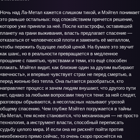
Ночь над Ла‑Метал кажется слишком тихой, и Мэйтел понимает
это раньше остальных: под спокойствием прячется решение,
которое уже приняли за неё. После катастрофы, оставившей
планету на грани выживания, власть предлагает спасение —
отказаться от человеческой плоти и заменить её металлом,
чтобы пережить будущее любой ценой. На бумаге это звучит
как шанс, но в реальности превращается в медленное
прощание с памятью, чувствами и теми, кто ещё способен
плакать. Мэйтел видит, как близкие один за другим выбирают
«вечность», и впервые чувствует страх не перед смертью, а
перед жизнью без тепла. Она пытается разобраться, кто
направляет процесс и зачем людям внушают, что другого пути
нет, однако за любыми вопросами тянутся тени: за ней следят,
разговоры обрываются, а несогласных называют угрозой
общему спасению. Чем глубже Мэйтел погружается в тайны
Ла‑Метал, тем яснее становится, что механизация — не просто
технология, а инструмент власти, способный переписать
судьбу целого мира. И если она не рискнёт пойти против
неизбежного прямо сейчас, то очень скоро проснётся на