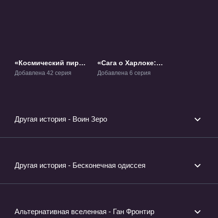
«Космический пират
«Сага о Харлоке:
капитан Харлок»
Кольцо Нибелунга»
Добавлена 42 серия
Добавлена 6 серия
ТВ-1
ОВА-5
Другая история - Воин Зеро
Другая история - Бесконечная одиссея
Альтернативная вселенная - Ган Фронтир