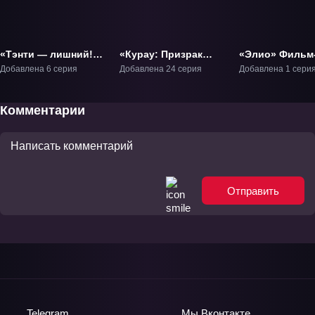
«Тэнти — лишний!
«Курау: Призрак
«Элио» Фильм
Рё-о-ки 3» ОВА-5
воспоминаний» ТВ-1
Добавлена 6 серия
Добавлена 24 серия
Добавлена 1 сери
Комментарии
Отправить
Telegram
Мы
Вконтакте