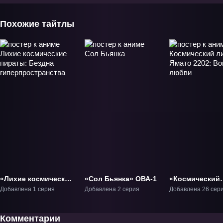
Похожие тайтлы
«Лихие космические
«Сол Бьянка» ОВА-1
«Космический
пираты: Бездна
линкор Ямато 
Добавлена 1 серия
Добавлена 2 серия
Добавлена 26 сер
гиперпространства»
Воины любви»
Фильм-1
ОВА-1
Комментарии