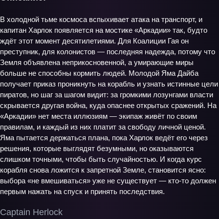
В холодной тьме космоса вспыхивает атака на транспорт, и
капитан Харлок появляется на мостике «Аркадии» так, будто
ждёт этот момент десятилетиями. Для Коалиции Гая он
преступник, для колонистов — последняя надежда, потому что
Земля объявлена неприкосновенной, а умирающие миры
больше не способны кормить людей. Молодой Яма Дайба
получает приказ проникнуть на корабль и узнать истинные цели
пиратов, но шаг за шагом видит: за громкими лозунгами власти
скрывается другая война, куда опаснее открытых сражений. На
«Аркадии» нет места иллюзиям — экипаж живёт по своим
правилам, и каждый из них платит за свободу личной ценой.
Яма пытается держаться плана, пока Харлок ведёт его через
решения, которые выглядят безумными, но оказываются
слишком точными, чтобы быть случайностью. И когда курс
корабля снова ложится к запретной Земле, становится ясно:
выбора «не вмешиваться» уже не существует — кто-то должен
первым нажать на спуск и принять последствия.
Captain Herlock