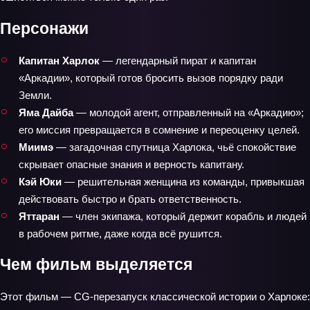
Персонажи
Капитан Харлок
— легендарный пират и капитан
«Аркадии», который готов бросить вызов порядку ради
Земли.
Яма Дайба
— молодой агент, отправленный на «Аркадию»;
его миссия превращается в сомнение и переоценку целей.
Миимэ
— загадочная спутница Харлока, чьё спокойствие
скрывает опасные знания и верность капитану.
Кэй Юки
— решительная женщина из команды, привыкшая
действовать быстро и брать ответственность.
Яттаран
— член экипажа, который держит корабль и людей
в рабочем ритме, даже когда всё рушится.
Чем фильм выделяется
Этот фильм — CG‑перезапуск классической истории о Харлоке: