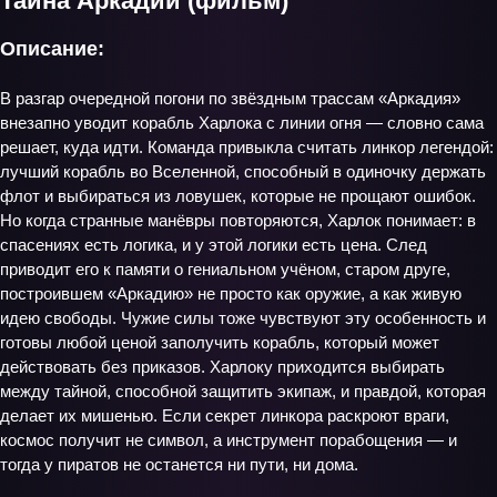
Тайна Аркадии (фильм)
Описание:
В разгар очередной погони по звёздным трассам «Аркадия»
внезапно уводит корабль Харлока с линии огня — словно сама
решает, куда идти. Команда привыкла считать линкор легендой:
лучший корабль во Вселенной, способный в одиночку держать
флот и выбираться из ловушек, которые не прощают ошибок.
Но когда странные манёвры повторяются, Харлок понимает: в
спасениях есть логика, и у этой логики есть цена. След
приводит его к памяти о гениальном учёном, старом друге,
построившем «Аркадию» не просто как оружие, а как живую
идею свободы. Чужие силы тоже чувствуют эту особенность и
готовы любой ценой заполучить корабль, который может
действовать без приказов. Харлоку приходится выбирать
между тайной, способной защитить экипаж, и правдой, которая
делает их мишенью. Если секрет линкора раскроют враги,
космос получит не символ, а инструмент порабощения — и
тогда у пиратов не останется ни пути, ни дома.