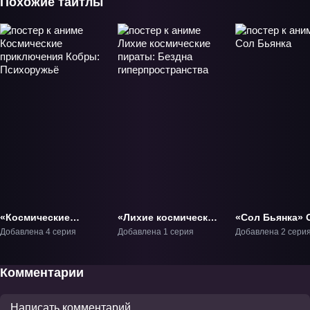
Похожие тайтлы
«Космические
«Лихие космические
«Сол Бьянка» 
приключения
пираты: Бездна
Добавлена 4 серия
Добавлена 1 серия
Добавлена 2 сери
Кобры:
гиперпространства»
Психоружьё» ОВА-1
Фильм-1
Комментарии