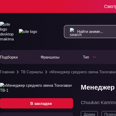
Смот
Подборки
Франшизы
Тип
Главная
ТВ Сериалы
«Менеджер среднего звена Тонэгава
Менеджер 
Chuukan Kanrir
В закладки
Драма
Психо