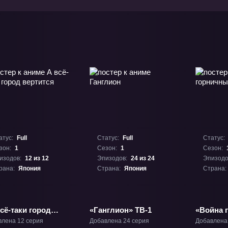
атус:
Full
Статус:
Full
Статус:
зон:
1
Сезон:
1
Сезон:
изодов:
12 из 12
Эпизодов:
24 из 24
Эпизодо
рана:
Япония
Страна:
Япония
Страна:
сё-таки город
«Ганглион» ТВ-1
«Война 
ится» ТВ-1
Акибы» 
влена 12 серия
Добавлена 24 серия
Добавлена