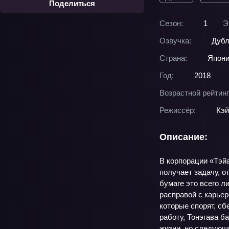
Поделиться
Сезон:
1
Э
Озвучка:
Дубл
Страна:
Япон
Год:
2018
Возрастной рейтинг
Режиссёр:
Кэй
Описание:
В корпорации «Тэйа
получает задачу, о
бумаге это всего л
расправой с карьер
которые спорят, сб
работу, Тонэгава б
жизни, но следующи