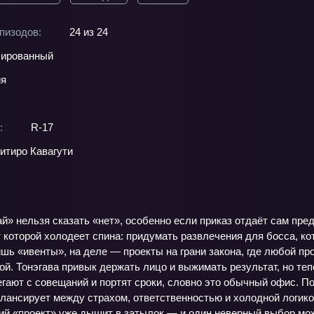
пизодов:
24 из 24
ированный
ия
:
R-17
итиро Кавагути
й» нельзя сказать «нет», особенно если приказ отдаёт сам пр
т которой холодеет спина: придумать развлечения для босса, к
ишь «ивенты», на деле — проекты на грани закона, где любой 
ой. Тонэгава привык держать лицо и выжимать результат, но т
егают с совещаний и портят сроки, словно это обычный офис. П
алансирует между страхом, ответственностью и холодной логик
й «проект» уже дышит в затылок — и один неверный выбор може