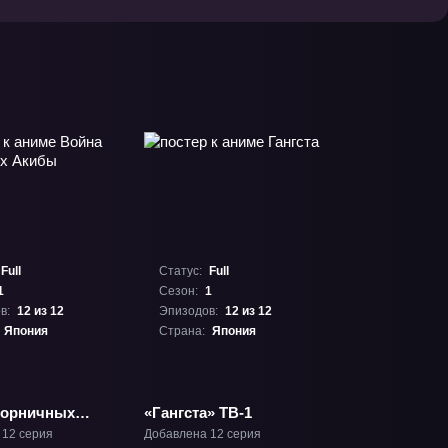
Full
Статус:
Full
1
Сезон:
1
в:
12 из 12
Эпизодов:
12 из 12
Япония
Страна:
Япония
горничных
«Гангста» ТВ-1
ТВ-1
 12 серия
Добавлена 12 серия