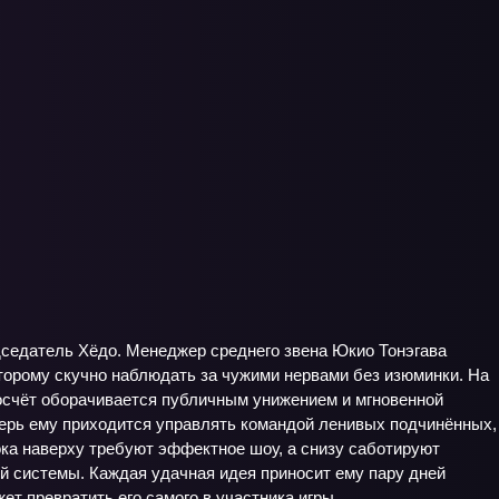
едседатель Хёдо. Менеджер среднего звена Юкио Тонэгава
оторому скучно наблюдать за чужими нервами без изюминки. На
просчёт оборачивается публичным унижением и мгновенной
еперь ему приходится управлять командой ленивых подчинённых,
ока наверху требуют эффектное шоу, а снизу саботируют
ой системы. Каждая удачная идея приносит ему пару дней
т превратить его самого в участника игры.