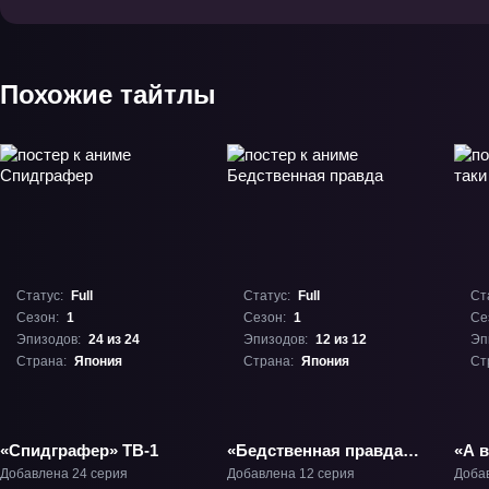
Похожие тайтлы
Статус:
Full
Статус:
Full
Ст
Сезон:
1
Сезон:
1
Се
Эпизодов:
24 из 24
Эпизодов:
12 из 12
Эп
Страна:
Япония
Страна:
Япония
Ст
«Спидграфер» ТВ-1
«Бедственная правда»
«А в
ТВ-1
верт
Добавлена 24 серия
Добавлена 12 серия
Доба