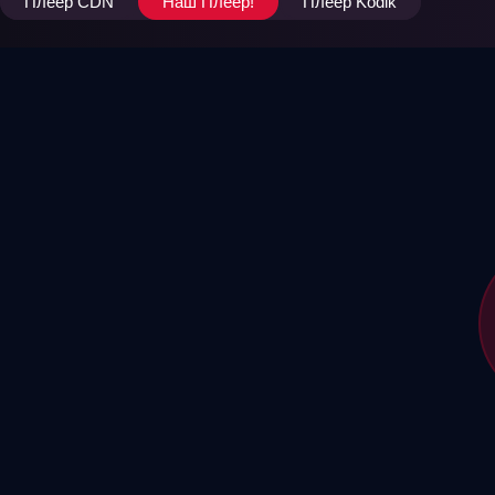
Плеер CDN
Наш Плеер!
Плеер Kodik