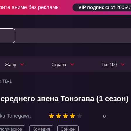
рите аниме без рекламы
VIP подписка
от 200 ₽ 
Жанр
Страна
Топ 100
» ТВ-1
среднего звена Тонэгава (1 сезон)
oku Tonegawa
0
логическое
Комедия
Сэйнэн