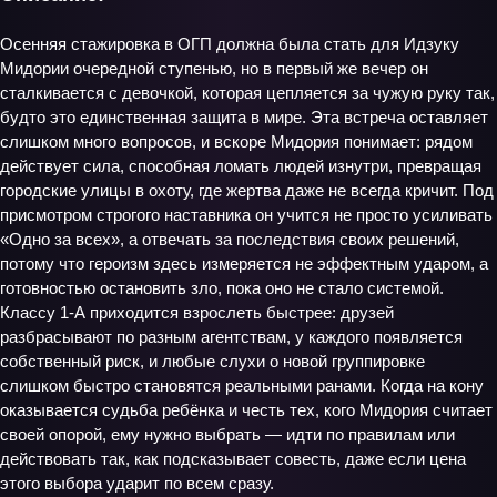
Осенняя стажировка в ОГП должна была стать для Идзуку
Мидории очередной ступенью, но в первый же вечер он
сталкивается с девочкой, которая цепляется за чужую руку так,
будто это единственная защита в мире. Эта встреча оставляет
слишком много вопросов, и вскоре Мидория понимает: рядом
действует сила, способная ломать людей изнутри, превращая
городские улицы в охоту, где жертва даже не всегда кричит. Под
присмотром строгого наставника он учится не просто усиливать
«Одно за всех», а отвечать за последствия своих решений,
потому что героизм здесь измеряется не эффектным ударом, а
готовностью остановить зло, пока оно не стало системой.
Классу 1‑А приходится взрослеть быстрее: друзей
разбрасывают по разным агентствам, у каждого появляется
собственный риск, и любые слухи о новой группировке
слишком быстро становятся реальными ранами. Когда на кону
оказывается судьба ребёнка и честь тех, кого Мидория считает
своей опорой, ему нужно выбрать — идти по правилам или
действовать так, как подсказывает совесть, даже если цена
этого выбора ударит по всем сразу.