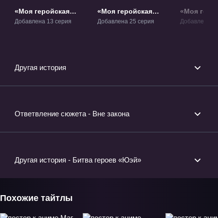
«Моя геройская
«Моя геройская
«Моя геро
академия» ТВ-1
академия 2» ТВ-2
академия 3
Добавлена 13 серия
Добавлена 25 серия
Добавлена 25
Другая история
Ответвление сюжета - Вне закона
Другая история - Битва героев «Юэй»
Похожие тайтлы