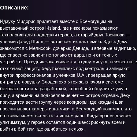
Описание:
Идзуку Мидория прилетает вместе с Всемогущим на
выставочный остров I-Island, где инженеры показывают
технологии для поддержки героев, а старый друг Тосинори —
учёный Дэвид Шилд — встречает их как семью. Здесь Деку
знакомится с Мелиссой, дочерью Дэвида, и впервые видит мир,
где спасение зависит не только от дара, но и от точных
устройств. Праздник заканчивается в одну минуту: неизвестные
отключают защиту, берут комплекс под контроль и запирают
внутри профессионалов и учеников U.A., превращая яркую
витрину в ловушку. Злодеи охотятся за ключом к системе
безопасности и за разработкой, способной обнулить чужую
силу, а времени на подкрепление нет — остров отрезан. Деку
приходится вести группу через коридоры, где каждый шаг
просчитывают камеры и датчики, а Всемогущий понимает, что
его тайна может всплыть слишком рано. Когда враг выдвигает
ультиматум, у героев остаётся один шанс: рискнуть всем и
выйти в бой там, где ошибаться нельзя.