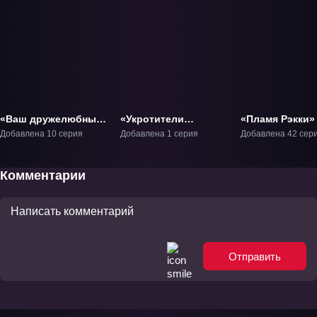
«Ваш дружелюбный
«Укротители
«Пламя Рэкки»
сосед Человек-паук»
Дигимонов:
Добавлена 10 серия
Добавлена 1 серия
Добавлена 42 сер
ТВ-1
Сбежавший Дигимон
Экспресс» Фильм-6
Комментарии
Отправить