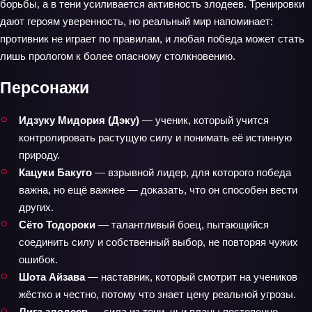
борьбы, а в тени усиливается активность злодеев. Тренировки
дают героям уверенность, но реальный мир напоминает:
противник не играет по правилам, и любая победа может стать
лишь прологом к более опасному столкновению.
Персонажи
Идзуку Мидория (Дэку)
— ученик, который учится
контролировать растущую силу и понимать её истинную
природу.
Кацуки Бакуго
— взрывной лидер, для которого победа
важна, но ещё важнее — доказать, что он способен вести
других.
Сёто Тодороки
— талантливый боец, пытающийся
соединить силу и собственный выбор, не повторяя чужих
ошибок.
Шота Айзава
— наставник, который смотрит на учеников
жёстко и честно, потому что знает цену реальной угрозы.
Лига злодеев
— сила из тени, чьи планы постепенно