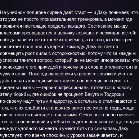
На учебном полигоне сирена даёт старт — и Дэку понимает, что
это уже не просто «показательная» тренировка, а момент, где
проявятся настоящие пределы каждого. Состязание между
классами превращается в цепочку ловушек и неожиданностей:
победа зависит не от громких приёмов, а от того, кто быстрее
прочитает поле боя и удержит команду. Дэку пытается
совмещать рост силы с осторожностью, потому что за каждым
успехом тянется вопрос, который он не может игнорировать: что
происходит с его причудой и почему она словно откликается на
чужую волю. Пока одноклассники укрепляют связки и учатся
действовать как единый механизм, напряжение выходит за
пределы школы — герои‑профессионалы готовятся к новому
этапу борьбы, где ошибок не прощают. Бакуго и Тодороки
по‑своему ищут путь к лидерству, а остальные сталкиваются с
тем, что их слабости становятся заметнее именно тогда, когда
они пытаются выглядеть сильными. Сезон постепенно меняет
тон: от соревнований и учёбы он ведёт к реальности, где злодеи
не ждут удобного момента и умеют бить по символам. Дэку
чувствует, что время спокойных уроков заканчивается, и