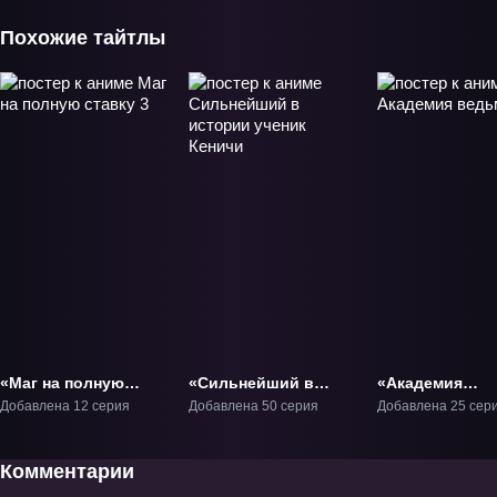
Похожие тайтлы
«Маг на полную
«Сильнейший в
«Академия
ставку 3» ТВ-3
истории ученик
ведьмочек» ТВ
Добавлена 12 серия
Добавлена 50 серия
Добавлена 25 сер
Кеничи» ТВ-1
Комментарии