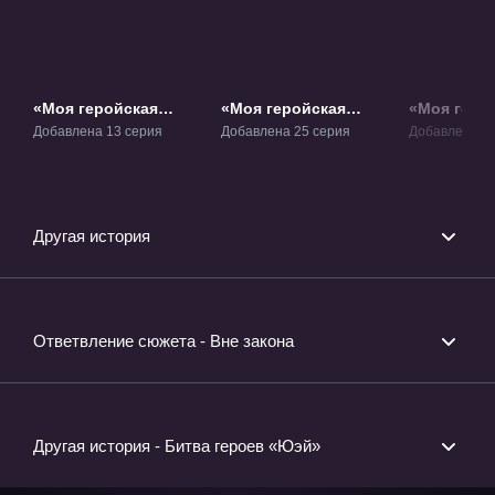
«Моя геройская
«Моя геройская
«Моя геро
академия» ТВ-1
академия 2» ТВ-2
академия 3
Добавлена 13 серия
Добавлена 25 серия
Добавлена 25
Другая история
Ответвление сюжета - Вне закона
Другая история - Битва героев «Юэй»