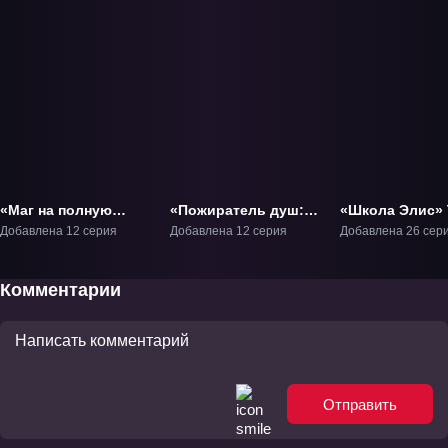
«Маг на полную
«Пожиратель душ:
«Школа Элис» 
ставку 2» ТВ-2
Класс «NОТ»» ТВ-1
Добавлена 12 серия
Добавлена 12 серия
Добавлена 26 сер
Комментарии
Отправить