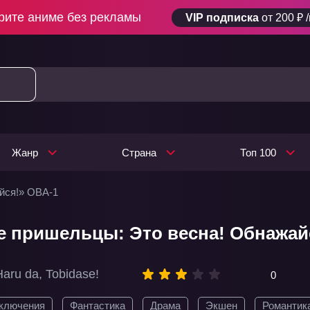
рите аниме без рекламы
VIP подписка
от 200 ₽ 
Жанр
Страна
Топ 100
йся!» ОВА-1
 пришельцы: Это весна! Обнажайс
Haru da, Tobidase!
0
ключения
Фантастика
Драма
Экшен
Романтик