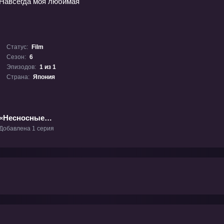
Статус:
Film
Сезон:
6
Эпизодов:
1 из 1
Страна:
Япония
«Несносные
пришельцы: Навсегда
Добавлена 1 серия
моя любимая»
Фильм-6