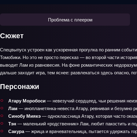
Проблема с плеером
Сюжет
Спецвыпуск устроен как ускоренная прогулка по ранним собы
Томобики. Но это не просто пересказ — во второй части истори
выводит Лам из равновесия. На фоне романтических недоразуме
дальше заходит игра, тем яснее: развлекаться здесь опасно, п
Персонажи
Атару Моробоси
— невезучий сердцеед, чьи решения неиз
Лам
— инопланетянка-невеста Атару, ревнивая и безумно р
Синобу Миякэ
— одноклассница Атару, которая часто оказ
Тэн
— маленький «родственник» Лам, любит пакостить и под
Сакура
— жрица и врачевательница, пытается удержать гор