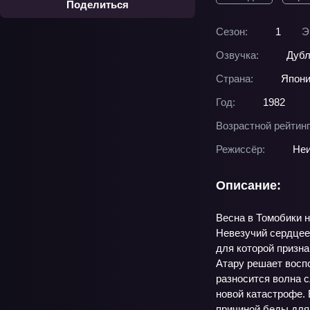
Поделиться
Сезон:
1
Э
Озвучка:
Дубл
Страна:
Япон
Год:
1982
Возрастной рейтинг
Режиссёр:
Неи
Описание:
Весна в Томобики н
Невезучий сердцее
для которой призна
Атару решает восп
разносится волна 
новой катастрофе. 
причиной беды для 