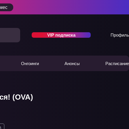
/мес
VIP подписка
Профиль
Онгоинги
Анонсы
Расписание
я! (OVA)
а