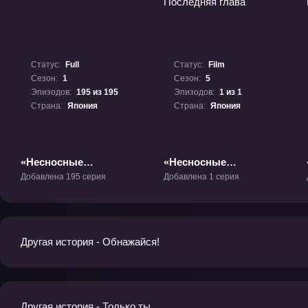
Статус:
Full
Статус:
Film
Сезон:
1
Сезон:
5
Эпизодов:
195 из 195
Эпизодов:
1 из 1
Страна:
Япония
Страна:
Япония
«Несносные
«Несносные
пришельцы» ТВ-1
пришельцы:
Добавлена 195 серия
Добавлена 1 серия
Последняя глава»
Фильм-5
Другая история - Обнажайся!
Другая история - Только ты