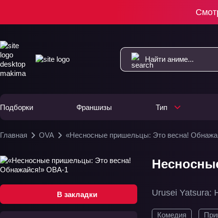
Смот
Подборки
Франшизы
Тип
Главная
OVA
«Несносные пришельцы: Это весна! Обнажа
Несносные
Urusei Yatsura: 
В закладки
Комедия
При