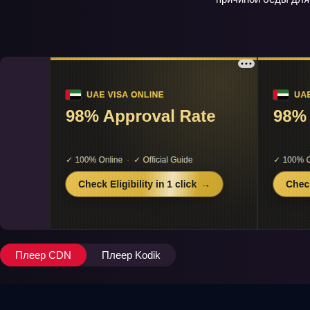
Плеер CDN
Плеер Kodik