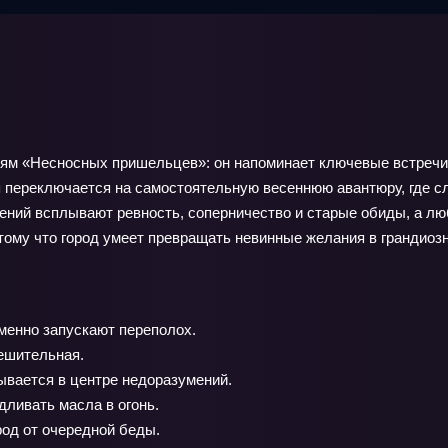
тиям «Несносных пришельцев»: он напоминает ключевые встреч
я переключается на самостоятельную весеннюю авантюру, где сл
ний всплывают ревность, соперничество и старые обиды, а люб
отому что город умеет превращать невинные желания в грандиоз
менно запускают переполох.
ешительная.
ывается в центре недоразумений.
ливать масла в огонь.
од от очередной беды.