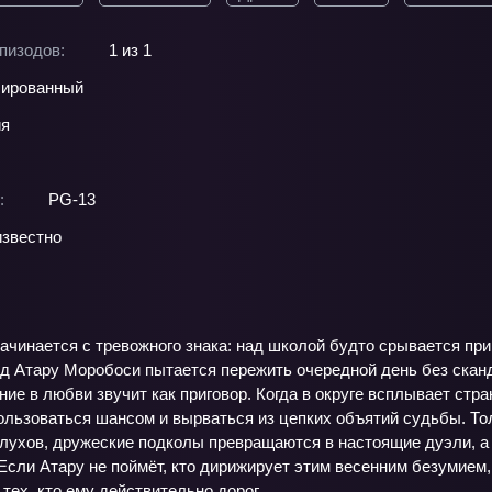
пизодов:
1 из 1
ированный
ия
:
PG-13
звестно
ачинается с тревожного знака: над школой будто срывается пр
д Атару Моробоси пытается пережить очередной день без скан
ние в любви звучит как приговор. Когда в округе всплывает ст
ользоваться шансом и вырваться из цепких объятий судьбы. То
слухов, дружеские подколы превращаются в настоящие дуэли, а
Если Атару не поймёт, кто дирижирует этим весенним безумием,
тех, кто ему действительно дорог.