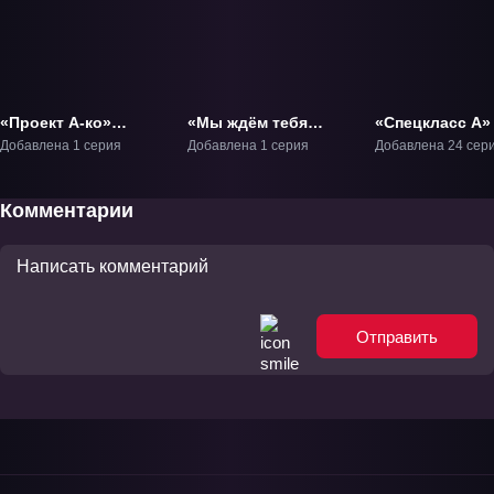
«Проект А-ко»
«Мы ждём тебя
«Спецкласс А»
Фильм-1
летом: Последнее
Добавлена 1 серия
Добавлена 1 серия
Добавлена 24 сер
лето в старшей
школе» ОВА-1
Комментарии
Отправить