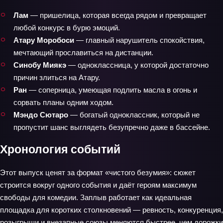
Лам
— пришелица, которая всегда рядом и превращает
любой конкурс в бурю эмоций.
Атару Моробоси
— главный нарушитель спокойствия,
мечтающий прославиться на дистанции.
Синобу Миякэ
— одноклассница, у которой достаточно
причин злиться на Атару.
Ран
— соперница, умеющая подлить масла в огонь и
сорвать планы одним ходом.
Мэндо Сютаро
— богатый одноклассник, который не
пропустит шанс выглядеть безупречно даже в бассейне.
Хронология событий
Этот выпуск ценят за формат «чистого безумия»: сюжет
строится вокруг одного события и даёт героям максимум
свободы для комедии. Заплыв работает как идеальная
площадка для коротких столкновений — ревность, конкуренция,
розыгрыши и внезапные союзы меняются быстрее, чем дорожки