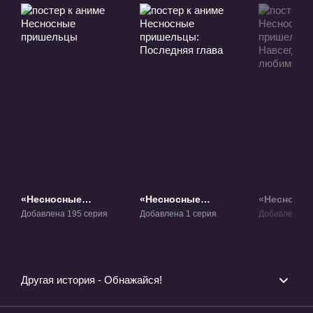
«Несносные
«Несносные
«Несносн
пришельцы» ТВ-1
пришельцы:
пришельц
Добавлена 195 серия
Добавлена 1 серия
Добавлена 1 
Последняя глава»
Навсегда 
Фильм-5
любимая»
Другая история - Обнажайся!