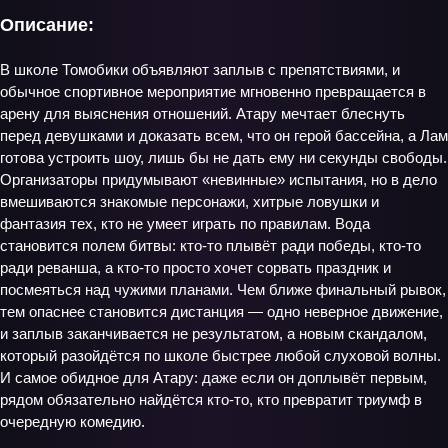
Описание:
В школе Томобики объявляют заплыв с препятствиями, и
обычное спортивное мероприятие мгновенно превращается в
арену для выяснения отношений. Атару мечтает блеснуть
перед девушками и доказать всем, что он герой бассейна, а Лам
готова устроить шоу, лишь бы не дать ему ни секунды свободы.
Организаторы придумывают «невинные» испытания, но в дело
вмешиваются знакомые персонажи, хитрые ловушки и
фантазия тех, кто не умеет играть по правилам. Вода
становится полем битвы: кто-то плывёт ради победы, кто-то
ради реванша, а кто-то просто хочет сорвать праздник и
посмеяться над чужими планами. Чем ближе финальный рывок,
тем опаснее становится дистанция — одно неверное движение,
и заплыв заканчивается не результатом, а новым скандалом,
который разойдётся по школе быстрее любой слуховой волны.
И самое обидное для Атару: даже если он доплывёт первым,
рядом обязательно найдётся кто-то, кто превратит триумф в
очередную комедию.