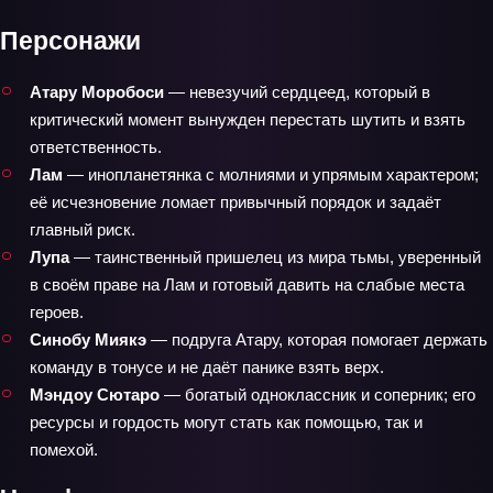
Персонажи
Атару Моробоси
— невезучий сердцеед, который в
критический момент вынужден перестать шутить и взять
ответственность.
Лам
— инопланетянка с молниями и упрямым характером;
её исчезновение ломает привычный порядок и задаёт
главный риск.
Лупа
— таинственный пришелец из мира тьмы, уверенный
в своём праве на Лам и готовый давить на слабые места
героев.
Синобу Миякэ
— подруга Атару, которая помогает держать
команду в тонусе и не даёт панике взять верх.
Мэндоу Сютаро
— богатый одноклассник и соперник; его
ресурсы и гордость могут стать как помощью, так и
помехой.