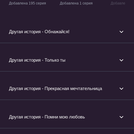
пришельцы» ТВ-1
пришельцы:
пришельц
Добавлена 195 серия
Добавлена 1 серия
Добавлена 1 
Последняя глава»
Навсегда 
Фильм-5
любимая»
Другая история - Обнажайся!
Другая история - Только ты
Другая история - Прекрасная мечтательница
Другая история - Помни мою любовь