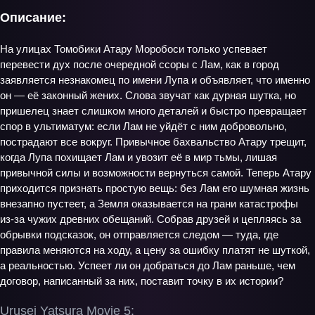
Описание:
На улицах Томобики Атару Моробоси только успевает
перевести дух после очередной ссоры с Лам, как в город
заявляется незнакомец по имени Лупа и объявляет, что именно
он — её законный жених. Слова звучат как дурная шутка, но
пришелец знает слишком много деталей и быстро превращает
спор в ультиматум: если Лам не уйдёт с ним добровольно,
пострадают все вокруг. Привычное бахвальство Атару трещит,
когда Лупа похищает Лам и увозит её в мир тьмы, лишая
привычной силы и возможности вернуться самой. Теперь Атару
приходится признать простую вещь: без Лам его шумная жизнь
внезапно пустеет, а Земля оказывается на грани катастрофы
из‑за чужих древних обещаний. Собрав друзей и цепляясь за
обрывки подсказок, он отправляется следом — туда, где
правила меняются на ходу, а цену за ошибку платят не шуткой,
а реальностью. Успеет ли он добраться до Лам раньше, чем
договор, написанный за них, поставит точку в их истории?
Urusei Yatsura Movie 5: