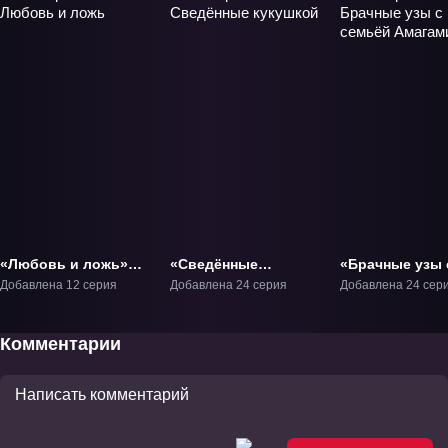
«Любовь и ложь»
«Сведённые
«Брачные узы 
ТВ-1
кукушкой» ТВ-1
семьёй Амага
Добавлена 12 серия
Добавлена 24 серия
Добавлена 24 сер
ТВ-1
Комментарии