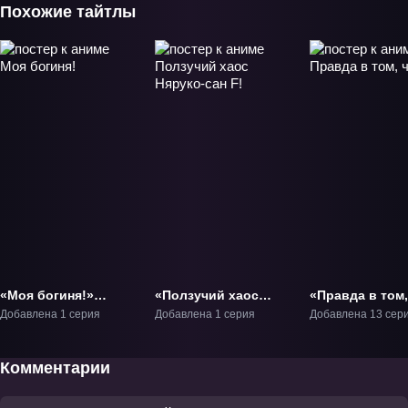
Похожие тайтлы
«Моя богиня!»
«Ползучий хаос
«Правда в том,
Фильм-1
Няруко-сан F!»
я...» ТВ-1
Добавлена 1 серия
Добавлена 1 серия
Добавлена 13 сер
ОВА-3
Комментарии