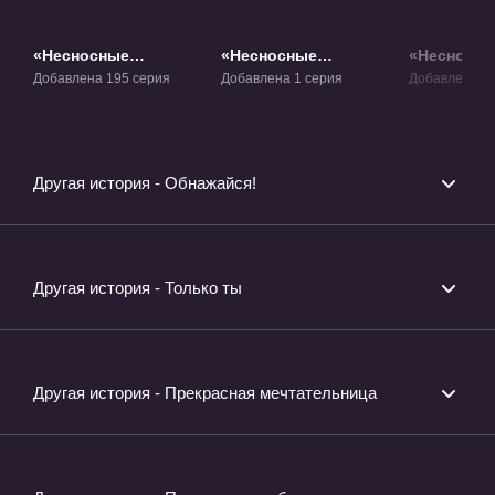
«Несносные
«Несносные
«Несносн
пришельцы» ТВ-1
пришельцы:
пришельц
Добавлена 195 серия
Добавлена 1 серия
Добавлена 1 
Последняя глава»
Навсегда 
Фильм-5
любимая»
Другая история - Обнажайся!
Другая история - Только ты
Другая история - Прекрасная мечтательница