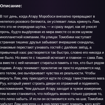
Описание:
В тот день, когда Атару Моробоси внезапно превращают в
нелепого розового бегемота, он успевает лишь крикнуть Лам,
что это не очередная шутка, — и сразу видит, как её уносят
прочь, будто выдёргивая из мира вместе со всем шумом
инопланетной компании. На улицах Томобики наступает
странная тишина: друзья забывают вчерашние скандалы,
знакомые перестают узнавать гостей с далёких звёзд, а
привычный хаос растворяется так быстро, словно его никогда и
не было. Но вместе с тишиной исчезает и главное — сама Лам,
а вместе с ней начинает стираться память о тех, кто был рядом
годами. Атару понимает: проклятие не просто издевается над
его телом, оно вычёркивает чувства из реальности. Чтобы
вернуть Лам, ему приходится идти по следу таинственного мага
Руу, который умеет строить двери из отражений и подменять
воспоминания. Чем дальше Атару заходит в чужое измерение,
тем яснее становится, что победить можно только удержав то,
что легко забыть. И если он остановится хоть на шаг, Томобики
забудет Лам навсегда — а она перестанет помнить, кого ждёт