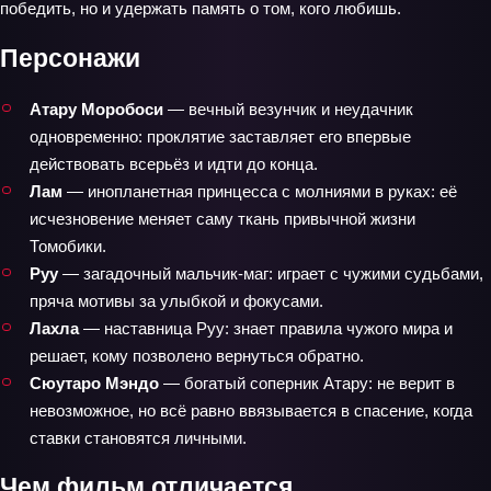
победить, но и удержать память о том, кого любишь.
Персонажи
Атару Моробоси
— вечный везунчик и неудачник
одновременно: проклятие заставляет его впервые
действовать всерьёз и идти до конца.
Лам
— инопланетная принцесса с молниями в руках: её
исчезновение меняет саму ткань привычной жизни
Томобики.
Руу
— загадочный мальчик‑маг: играет с чужими судьбами,
пряча мотивы за улыбкой и фокусами.
Лахла
— наставница Руу: знает правила чужого мира и
решает, кому позволено вернуться обратно.
Сюутаро Мэндо
— богатый соперник Атару: не верит в
невозможное, но всё равно ввязывается в спасение, когда
ставки становятся личными.
Чем фильм отличается