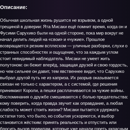
Описание:
Обычная школьная жизнь рушится не взрывом, а одной
трещиной в доверии: Ята Мисаки ещё помнит время, когда он и
Фусими Сарухико были на одной стороне, пока мир вокруг не
начал делить людей на «свои» и «чужие». Прошлое
возвращается резким всплеском — уличные разборки, слухи о
странных способностях и ощущение, что за каждым углом
стоит невидимый наблюдатель. Мисаки не умеет жить
полутоном: он бежит вперёд, защищая друзей и свою гордость,
но чем сильнее он давит, тем явственнее видит, что Сарухико
выбрал другой путь не из каприза. Их разрыв оказывается
связан не только с характером, а с системой, где решения
принимают Короли, а пешки расплачиваются за чужие войны.
Воспоминания о дружбе смешиваются с болью предательства:
кому поверить, когда правда звучит как оправдание, а любая
слабость может стоить жизни? Мисаки пытается удержать
остатки того, что было, но события ускоряются, и выбор
становится жёстким: принять реальность и отпустить или
бросить вызов правилам, которые уже начали гореть «красным