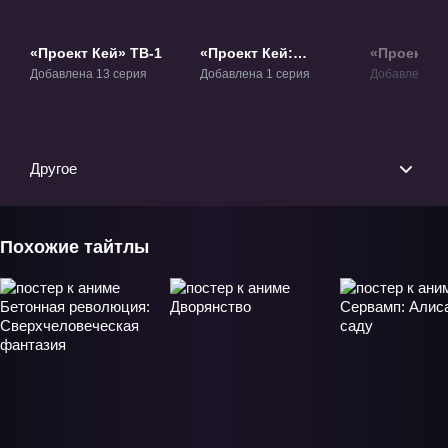
«Проект Кей» ТВ-1
«Проект Кей:
«Проект Ке
Пропавшие Короли»
Возвраще
Добавлена 13 серия
Добавлена 1 серия
Добавлена 13
Фильм-1
Королей» 
Другое
Похожие тайтлы