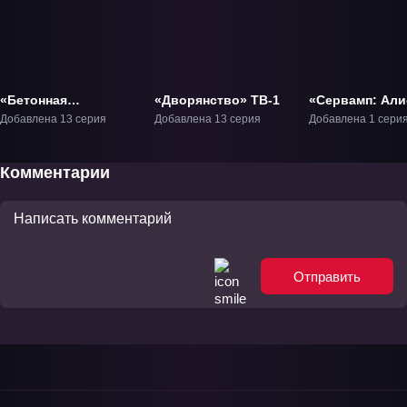
«Бетонная
«Дворянство» ТВ-1
«Сервамп: Али
революция:
саду» Фильм-1
Добавлена 13 серия
Добавлена 13 серия
Добавлена 1 сери
Сверхчеловеческая
фантазия» ТВ-1
Комментарии
Отправить