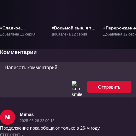
«Сладкое
«Восьмой сын, я так
«Перерождени
перевоплощение»
не думаю!» ТВ-1
аристократа с
Добавлена 12 серия
Добавлена 12 серия
Добавлена 12 сер
ТВ-1
способностью
анализа» ТВ-1
Комментарии
Отправить
Mimas
MI
2025-03-28 22:00:13
Продолжение пока обещают только в 26-м году.
Ответить