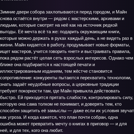
Зимние двери собора захлопываются перед городом, и Майн
снова остаётся внутри — рядом с мастерскими, архивами и
людьми, которые смотрят на неё как на источник редкой
выгоды. Её мечта всё та же: подарить окружающим книги,
которые можно держать в руках каждый день, а не видеть раз в
жизни. Майн кидается в работу, продумывает новые форматы,
ищет мастеров, учится говорить «нет» и выстраивать правила,
пока рядом растёт целая сеть взрослых интересов. Однако чем
ближе она подбирается к настоящей печати и
иллюстрированным изданиям, тем жёстче становится
сопротивление: конкуренты пытаются перехватить технологии,
знать задаёт неудобные вопросы, а церковные традиции
требуют покорности там, где Майн привыкла действовать
быстро. Ей приходится прятать слабости, контролировать силу,
которую она сама толком не понимает, и доверять тем, кто
способен защитить её замыслы — даже если их условия звучат
как угроза. И когда кажется, что план почти собран, одна
ошибка может превратить мечту о книгах в приговор — и для
неё, и для тех, кого она любит.