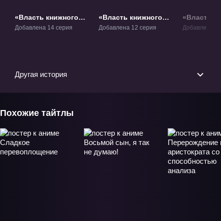
«Власть книжного
«Власть книжного
«Власть к
червя» ТВ-1
червя 2» ТВ-2
червя 3» Т
Добавлена 14 серия
Добавлена 12 серия
Добавлена 10
Другая история
Похожие тайтлы