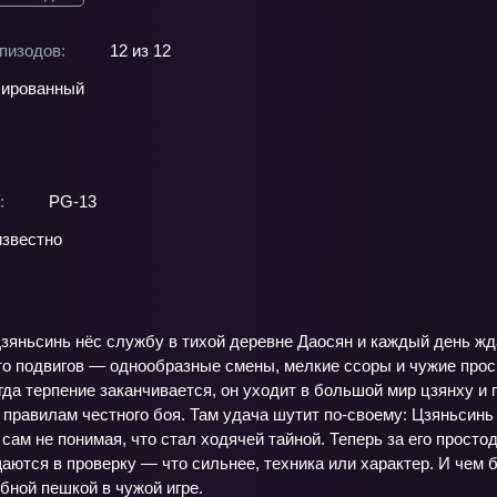
пизодов:
12 из 12
ированный
:
PG-13
звестно
зяньсинь нёс службу в тихой деревне Даосян и каждый день жд
то подвигов — однообразные смены, мелкие ссоры и чужие прос
огда терпение заканчивается, он уходит в большой мир цзянху 
правилам честного боя. Там удача шутит по‑своему: Цзяньсинь
сам не понимая, что стал ходячей тайной. Теперь за его просто
ются в проверку — что сильнее, техника или характер. И чем б
бной пешкой в чужой игре.