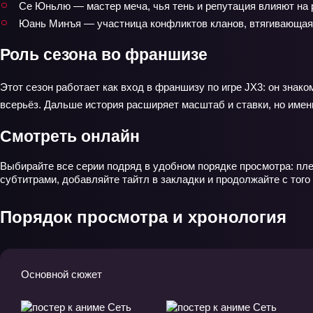
Се Юньлю — мастер меча, чья тень и репутация влияют на 
Юань Минъя — участница конфликтов кланов, втягивающая г
Роль сезона во франшизе
Этот сезон работает как вход в франшизу по игре JX3: он знак
всерьёз. Дальше история расширяет масштаб и ставки, но имен
Смотреть онлайн
Выбирайте все серии подряд в удобном порядке просмотра: плее
субтитрами, добавляйте тайтл в закладки и продолжайте с тог
Порядок просмотра и хронология
Основной сюжет