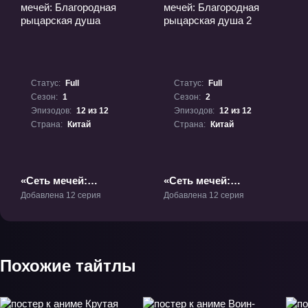
Статус:
Full
Статус:
Full
Сезон:
1
Сезон:
2
Эпизодов:
12 из 12
Эпизодов:
12 из 12
Страна:
Китай
Страна:
Китай
«Сеть мечей:
«Сеть мечей:
Благородная
Благородная
Добавлена 12 серия
Добавлена 12 серия
рыцарская душа» ТВ-1
рыцарская душа 2»
ТВ-2
Похожие тайтлы