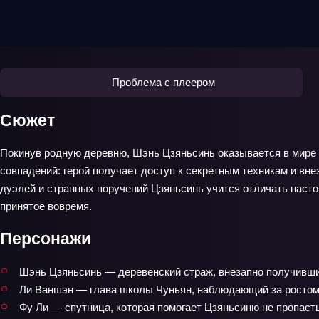
Проблема с плеером
Сюжет
Покинув родную деревню, Шэнь Цзяньсинь оказывается в мире ш
совпадений: герой получает доступ к секретным техникам и вн
дуэлей и странных поручений Цзяньсинь учится отличать настоя
принятое вовремя.
Персонажи
Шэнь Цзяньсинь — деревенский страж, внезапно получивши
Ли Ваншэн — глава школы Чуньян, наблюдающий за ростом
Фу Ли — спутница, которая помогает Цзяньсиню не пропасть