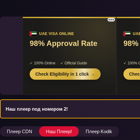
Наш плеер под номером 2!
Плеер CDN
Наш Плеер!
Плеер Kodik