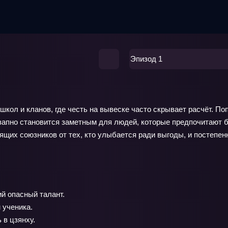
Эпизод 1
кол и кланов, где честь на вывеске часто скрывает расчёт. П
езапно становится заметным для людей, которые предпочитают б
щих союзников от тех, кто улыбается ради выгоды, и постепенно
й опасный талант.
 ученика.
 в цзянху.