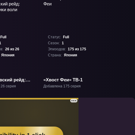
Full
Статус:
Full
1
Сезон:
1
в:
26 из 26
Эпизодов:
175 из 175
Япония
Страна:
Япония
вский рейд:
«Хвост Феи» ТВ-1
ики воли» ТВ-1
 26 серия
Добавлена 175 серия