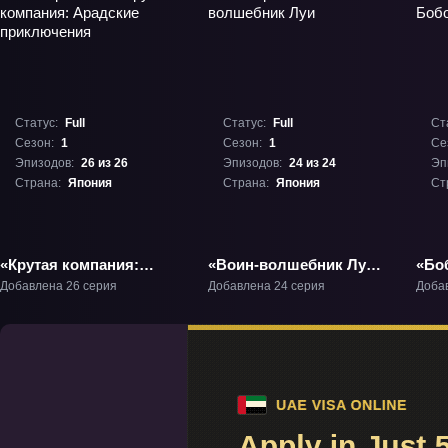
Статус:
Full
Статус:
Full
Ст
Сезон:
1
Сезон:
1
Се
Эпизодов:
26 из 26
Эпизодов:
24 из 24
Эп
Страна:
Япония
Страна:
Япония
Ст
«Крутая компания:
«Воин-волшебник Луи»
«Бо
Арадские
ТВ-1
ТВ-
Добавлена 26 серия
Добавлена 24 серия
Доба
приключения» ТВ-1