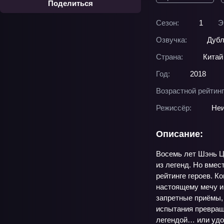
Поделиться
Сезон:
1
Э
Озвучка:
Дубл
Страна:
Китай
Год:
2018
Возрастной рейтинг
Режиссёр:
Неи
Описание:
Восемь лет Шэнь Ц
из легенд. Но вмес
рейтинге героев. К
настоящему мечу и 
запретные приёмы, 
испытания превраща
легендой… или удо