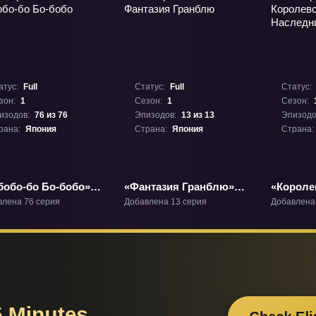
атус:
Full
Статус:
Full
Статус:
зон:
1
Сезон:
1
Сезон:
изодов:
76 из 76
Эпизодов:
13 из 13
Эпизодо
рана:
Япония
Страна:
Япония
Страна:
бобо-бо Бо-бобо»
«Фантазия Гранблю»
«Короле
1
ТВ-1
Наследн
влена 76 серия
Добавлена 13 серия
Добавлена