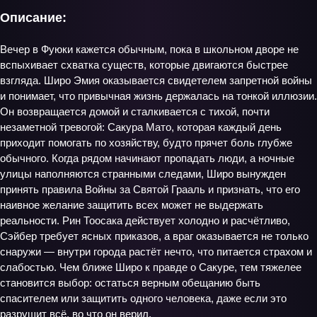
Описание:
Вечер в Фуюки кажется обычным, пока в школьном дворе не
вспыхивает схватка существ, которые двигаются быстрее
взгляда. Широ Эмия оказывается свидетелем запретной войны
и понимает, что привычная жизнь держалась на тонкой иллюзии.
Он возвращается домой и сталкивается с тихой, почти
незаметной тревогой: Сакура Мато, которая каждый день
приходит помогать по хозяйству, будто прячет боль глубже
обычного. Когда рядом начинают пропадать люди, а ночные
улицы наполняются странными следами, Широ вынужден
принять правила Войны за Святой Грааль и признать, что его
наивное желание защитить всех может не выдержать
реальности. Рин Тоосака действует холодно и расчётливо,
Сэйбер требует ясных приказов, а враг оказывается не только
снаружи — внутри города растёт нечто, что питается страхом и
слабостью. Чем ближе Широ к правде о Сакуре, тем тяжелее
становится выбор: остаться верным обещанию быть
спасителем или защитить одного человека, даже если это
разрушит всё, во что он верил.