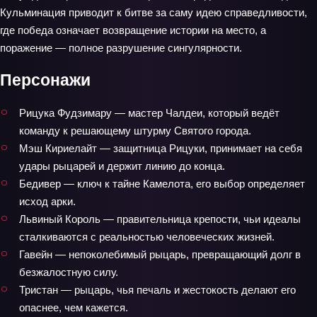
Кульминация приводит к битве за саму идею справедливости,
где победа означает возвращение истории на место, а
поражение — полное разрушение сингулярности.
Персонажи
Рицука Фудзимару — мастер Чалдеи, который ведёт
команду к решающему штурму Святого города.
Мэш Кириелайт — защитница Рицуки, принимает на себя
удары рыцарей и держит линию до конца.
Бедивер — ключ к тайне Камелота, его выбор определяет
исход арки.
Львиный Король — правительница крепости, чьи идеалы
сталкиваются с реальностью человеческих жизней.
Гавейн — непоколебимый рыцарь, превращающий долг в
безжалостную силу.
Тристан — рыцарь, чья печаль и жестокость делают его
опаснее, чем кажется.