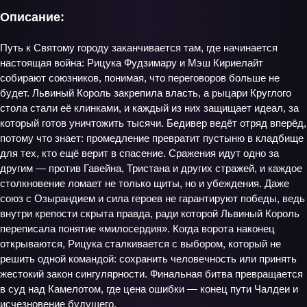
Описание:
Путь к Святому городу заканчивается там, где начинается
настоящая война: Рицука Фудзимару и Мэш Кириелайт
собирают союзников, понимая, что переговоров больше не
будет. Львиный Король закрепила власть, а рыцари Круглого
стола стали её клинками, и каждый из них защищает идеал, за
который готов уничтожить тысячи. Бедивер ведёт отряд вперёд,
потому что знает: промедление превратит пустыню в кладбище
для тех, кто ещё верит в спасение. Сражения идут одно за
другим — против Гавейна, Тристана и других стражей, и каждое
столкновение ломает не только щиты, но и убеждения. Даже
союз с Озырандием и сила героев не гарантируют победы, ведь
внутри крепости скрыта правда, ради которой Львиный Король
переписала понятие «милосердия». Когда ворота наконец
открываются, Рицука сталкивается с выбором, который не
решить одной командой: сохранить человечность или принять
жестокий закон сингулярности. Финальная битва превращается
в суд над Камелотом, где цена ошибки — конец пути Чалдеи и
исчезновение будущего.