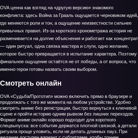
OVA ценна как взгляд на «другую версию» знакомого
конфликта: здесь Война за Грааль ощущается черновиком идей,
где меняются роли и тон, а ощущение неизвестности сильнее
привычных правил. Из‑за короткого хронометража история не
разменивается на долгие объяснения и работает как концентрат
— один ритуал, одна связка мастера и слуги, одно желание,
которое быстро превращается в испытание характера. Поэтому
финальное ощущение остаётся не от победы, а от вопроса, что
именно герои готовы назвать своим выбором.
Смотреть онлайн
OVA «Судьба/Прототип» можно включить прямо в браузере и
продолжать с того же момента на любом устройстве. Удобно
смотреть аниме без регистрации, быстро вернуться к ключевой
сцене и пройти историю одним рывком без лишних переходов.
Формат аниме онлайн хорошо подходит для короткого
спецвыпуска: все события держатся плотной связкой, а детали
ритуала проще уловить, если не делать длинных пауз. При
желании доступен вариант с субтитрами, чтобы точнее