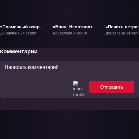
«Пламенный взор
«Блич: Неистовство
«Печать ветра
Шаны 3» ТВ-3
заточённого меча»
Добавлена 24 серия
Добавлена 1 серия
Добавлена 24 сер
ОВА-2
Комментарии
Отправить