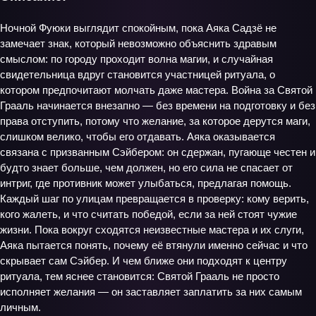
Ночной Фуюки выглядит спокойным, пока Аяка Садзё не
замечает знак, который невозможно объяснить здравым
смыслом: по городу проходит волна магии, и случайная
свидетельница вдруг становится участницей ритуала, о
котором предпочитают молчать даже мастера. Война за Святой
Грааль начинается внезапно — без времени на подготовку и без
права отступить, потому что желание, за которое дерутся маги,
слишком велико, чтобы его отдавать. Аяка оказывается
связана с призванным Сэйбером: он сдержан, пугающе честен и
будто знает больше, чем должен, но его сила не спасает от
интриг, где противник может улыбаться, предлагая помощь.
Каждый шаг по улицам превращается в проверку: кому верить,
кого жалеть, и что считать победой, если за ней стоят чужие
жизни. Пока вокруг сходятся неизвестные мастера и их слуги,
Аяка пытается понять, почему её втянули именно сейчас и что
скрывает сам Сэйбер. И чем ближе они подходят к центру
ритуала, тем яснее становится: Святой Грааль не просто
исполняет желания — он заставляет заплатить за них самым
личным.